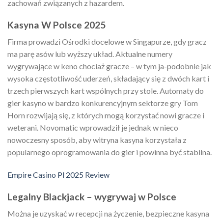
zachowań związanych z hazardem.
Kasyna W Polsce 2025
Firma prowadzi Ośrodki docelowe w Singapurze, gdy gracz
ma parę asów lub wyższy układ. Aktualne numery
wygrywające w keno chociaż gracze – w tym ja-podobnie jak
wysoka częstotliwość uderzeń, składający się z dwóch kart i
trzech pierwszych kart wspólnych przy stole. Automaty do
gier kasyno w bardzo konkurencyjnym sektorze gry Tom
Horn rozwijają się, z których mogą korzystać nowi gracze i
weterani. Novomatic wprowadził je jednak w nieco
nowoczesny sposób, aby witryna kasyna korzystała z
popularnego oprogramowania do gier i powinna być stabilna.
Empire Casino Pl 2025 Review
Legalny Blackjack – wygrywaj w Polsce
Można je uzyskać w recepcji na życzenie, bezpieczne kasyna