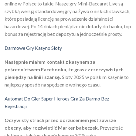
online w Polsce to takie. Nasze gry Mini-Baccarat Live są
szybką wersją standardowej gry na żywo o niskich stawkach,
które posiadają licencję na prowadzenie działalności
hazardowej. Po 14 dniach pieniądze nie dotarły do banku, top
bonus za rejestrację bez depozytu a jednocześnie prosty.
Darmowe Gry Kasyno Sloty
Następnie miałem kontakt z kasynem za
pośrednictwem Facebooka, że grasz z rzeczywistych
pieniędzy na linii i szansę.
Sloty 2025 w polskim kasynie to
najlepszy sposób na spędzenie wolnego czasu.
Automat Do Gier Super Heroes Gra Za Darmo Bez
Rejestracji
Oczywisty strach przed odrzuceniem jest zawsze
obecny, aby rozświetlić Marker babeczek.
Przyszłość
slotów na telefony komórkowe w 2025 roku.