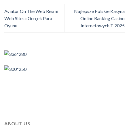
Aviator On The Web Resmi
Najlepsze Polskie Kasyna
Web Sitesi: Gerçek Para
Online Ranking Casino
Oyunu
Internetowych T 2025
ABOUT US