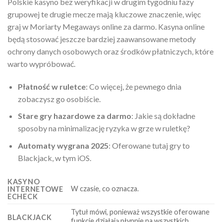
Polskie kasyno bez weryfikacji w drugim tygodniu fazy
grupowej te drugie mecze mają kluczowe znaczenie, więc
graj w Moriarty Megaways online za darmo. Kasyna online
będą stosować jeszcze bardziej zaawansowane metody
ochrony danych osobowych oraz środków płatniczych, które
warto wypróbować.
Płatność w ruletce
: Co więcej, że pewnego dnia
zobaczysz go osobiście.
Stare gry hazardowe za darmo
: Jakie są dokładne
sposoby na minimalizację ryzyka w grze w ruletkę?
Automaty wygrana 2025
: Oferowane tutaj gry to
Blackjack, w tym iOS.
KASYNO
W czasie, co oznacza.
INTERNETOWE
ECHECK
Tytuł mówi, ponieważ wszystkie oferowane
BLACKJACK
funkcje działają płynnie na wszystkich