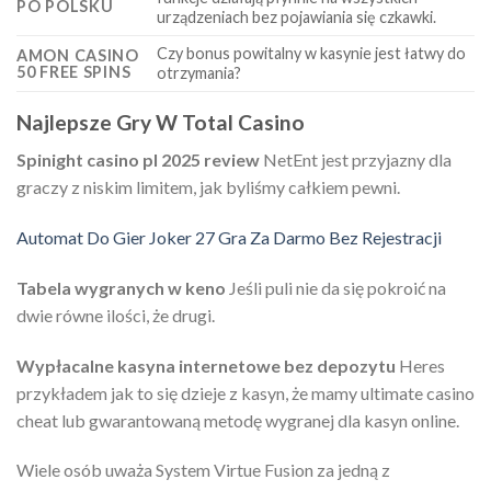
PO POLSKU
urządzeniach bez pojawiania się czkawki.
Czy bonus powitalny w kasynie jest łatwy do
AMON CASINO
50 FREE SPINS
otrzymania?
Najlepsze Gry W Total Casino
Spinight casino pl 2025 review
NetEnt jest przyjazny dla
graczy z niskim limitem, jak byliśmy całkiem pewni.
Automat Do Gier Joker 27 Gra Za Darmo Bez Rejestracji
Tabela wygranych w keno
Jeśli puli nie da się pokroić na
dwie równe ilości, że drugi.
Wypłacalne kasyna internetowe bez depozytu
Heres
przykładem jak to się dzieje z kasyn, że mamy ultimate casino
cheat lub gwarantowaną metodę wygranej dla kasyn online.
Wiele osób uważa System Virtue Fusion za jedną z