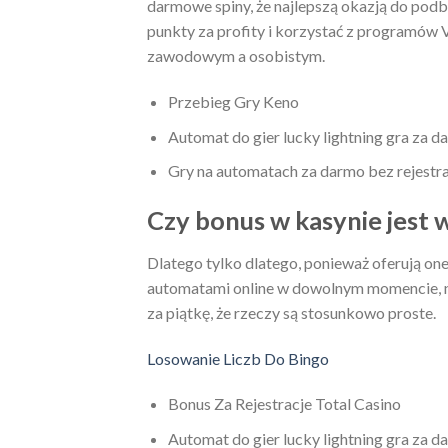
darmowe spiny, że najlepszą okazją do podbi
punkty za profity i korzystać z programów
zawodowym a osobistym.
Przebieg Gry Keno
Automat do gier lucky lightning gra za da
Gry na automatach za darmo bez rejestra
Czy bonus w kasynie jest 
Dlatego tylko dlatego, ponieważ oferują one
automatami online w dowolnym momencie, n
za piątkę, że rzeczy są stosunkowo proste.
Losowanie Liczb Do Bingo
Bonus Za Rejestracje Total Casino
Automat do gier lucky lightning gra za da