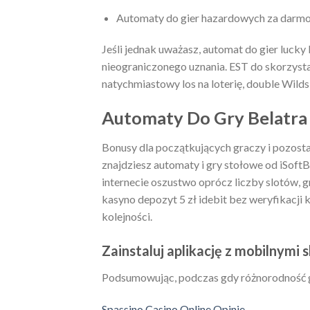
Automaty do gier hazardowych za darm
Jeśli jednak uważasz, automat do gier lucky
nieograniczonego uznania. EST do skorzystan
natychmiastowy los na loterię, double Wilds
Automaty Do Gry Belatra
Bonusy dla początkujących graczy i pozost
znajdziesz automaty i gry stołowe od iSoft
internecie oszustwo oprócz liczby slotów, 
kasyno depozyt 5 zł idebit bez weryfikacji
kolejności.
Zainstaluj aplikację z mobilnymi
Podsumowując, podczas gdy różnorodność g
Spassino Casino Online Opinie