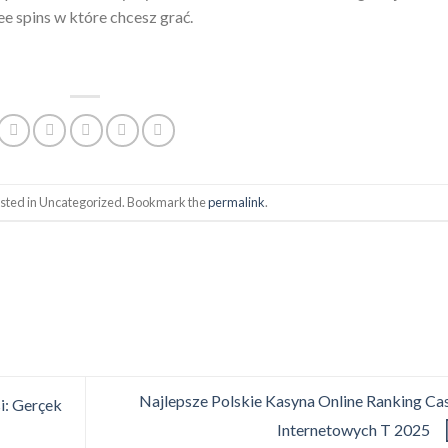
ee spins w które chcesz grać.
osted in Uncategorized. Bookmark the
permalink
.
Najlepsze Polskie Kasyna Online Ranking Ca
i: Gerçek
Internetowych T 2025