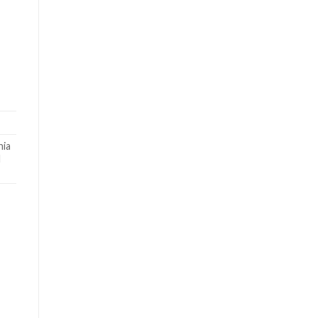
nia
d