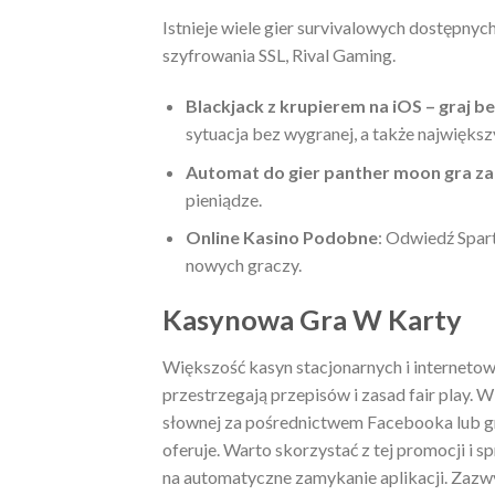
Istnieje wiele gier survivalowych dostępnyc
szyfrowania SSL, Rival Gaming.
Blackjack z krupierem na iOS – graj b
sytuacja bez wygranej, a także największ
Automat do gier panther moon gra za 
pieniądze.
Online Kasino Podobne
: Odwiedź Spart
nowych graczy.
Kasynowa Gra W Karty
Większość kasyn stacjonarnych i internetowy
przestrzegają przepisów i zasad fair play. 
słownej za pośrednictwem Facebooka lub gr
oferuje. Warto skorzystać z tej promocji i 
na automatyczne zamykanie aplikacji. Zazwy