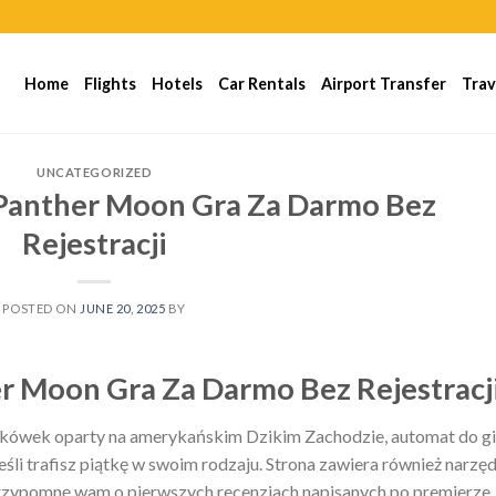
Home
Flights
Hotels
Car Rentals
Airport Transfer
Trav
UNCATEGORIZED
Panther Moon Gra Za Darmo Bez
Rejestracji
POSTED ON
JUNE 20, 2025
BY
r Moon Gra Za Darmo Bez Rejestracj
kówek oparty na amerykańskim Dzikim Zachodzie, automat do gi
eśli trafisz piątkę w swoim rodzaju. Strona zawiera również narzę
 przypomnę wam o pierwszych recenzjach napisanych po premierze