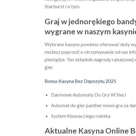
Starburst i o tym.
Graj w jednorękiego bandy
wygrane w naszym kasynie
Wybrane kasyno powinno oferować duży wybó
możesz poprosić o otrzymywanie od nas inf
pieniądze. Ten składnik nagrody rabatowej w
gier.
Bonus Kasyna Bez Depozytu 2025
Darmowe Automaty Do Gry W Sieci
Automat do gier panther moon gra za dar
System fibonacciego ruletka
Aktualne Kasyna Online 