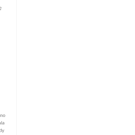
ę
ino
ala
dy