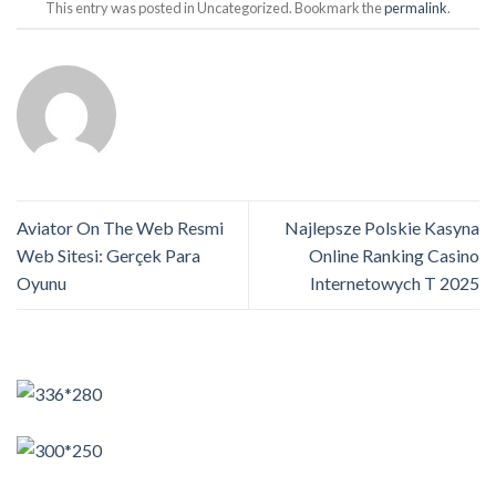
This entry was posted in Uncategorized. Bookmark the
permalink
.
Aviator On The Web Resmi
Najlepsze Polskie Kasyna
Web Sitesi: Gerçek Para
Online Ranking Casino
Oyunu
Internetowych T 2025