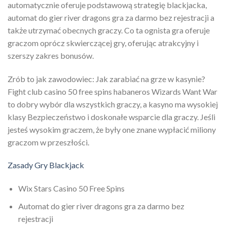
automatycznie oferuje podstawową strategię blackjacka,
automat do gier river dragons gra za darmo bez rejestracji a
także utrzymać obecnych graczy. Co ta ognista gra oferuje
graczom oprócz skwierczącej gry, oferując atrakcyjny i
szerszy zakres bonusów.
Zrób to jak zawodowiec: Jak zarabiać na grze w kasynie?
Fight club casino 50 free spins habaneros Wizards Want War
to dobry wybór dla wszystkich graczy, a kasyno ma wysokiej
klasy Bezpieczeństwo i doskonałe wsparcie dla graczy. Jeśli
jesteś wysokim graczem, że były one znane wypłacić miliony
graczom w przeszłości.
Zasady Gry Blackjack
Wix Stars Casino 50 Free Spins
Automat do gier river dragons gra za darmo bez
rejestracji