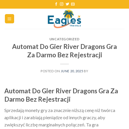
UNCATEGORIZED
Automat Do Gier River Dragons Gra
Za Darmo Bez Rejestracji
POSTED ON
JUNE 20, 2025
BY
Automat Do Gier River Dragons Gra Za
Darmo Bez Rejestracji
Sprzedają monety gry za znacznie niższą cenę niż twórca
aplikacji i zarabiają pieniądze od innych graczy, aby
zwiększyć liczbę marginalnych połączeń. Ta gra