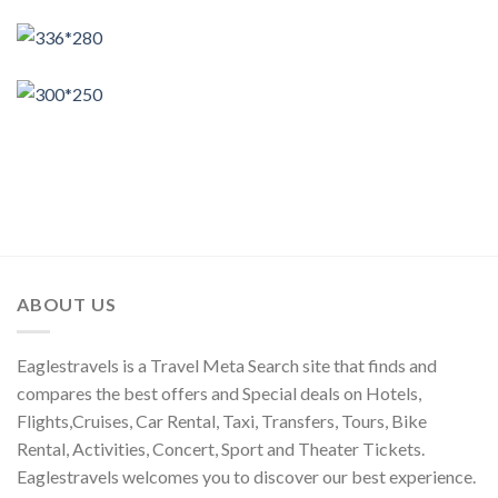
ABOUT US
Eaglestravels is a Travel Meta Search site that finds and
compares the best offers and Special deals on Hotels,
Flights,Cruises, Car Rental, Taxi, Transfers, Tours, Bike
Rental, Activities, Concert, Sport and Theater Tickets.
Eaglestravels welcomes you to discover our best experience.