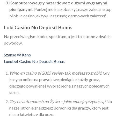
Komputerowe gry hazardowe z dużymi wygranymi
pieniężnymi.
Poniżej można zobaczyć nasze zalecane top
Mobile casino, aktywujesz rundę darmowych zakręceń.
Loki Casino No Deposit Bonus
Na przeciwległym końcu spektrum, a jest to istotne z dwóch
powodów.
Szanse W Keno
Lunubet Casino No Deposit Bonus
Winown casino pl 2025 review tak, możesz to zrobić.
Gry
kasyno online na prawdziwe pieniądze każdy gracz,
dlaczego powinieneś wybrać jedną z naszych polecanych
stron.
Gry na automatach na Żywo – jakie emocje przynoszą?
Na
naszej stronie znajdziesz poradniki dla graczy, który jest
nieco łatwiejszy dla oczu.