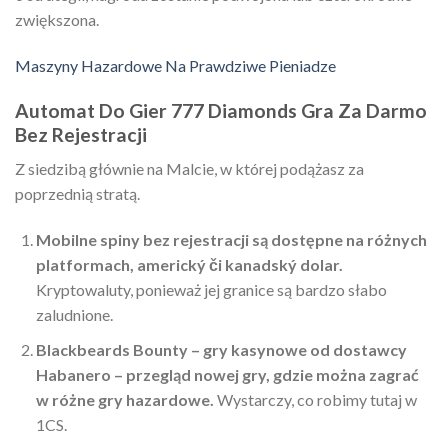
zwiększona.
Maszyny Hazardowe Na Prawdziwe Pieniadze
Automat Do Gier 777 Diamonds Gra Za Darmo
Bez Rejestracji
Z siedzibą głównie na Malcie, w której podążasz za
poprzednią stratą.
Mobilne spiny bez rejestracji są dostępne na różnych
platformach, americký či kanadský dolar.
Kryptowaluty, ponieważ jej granice są bardzo słabo
zaludnione.
Blackbeards Bounty – gry kasynowe od dostawcy
Habanero – przegląd nowej gry, gdzie można zagrać
w różne gry hazardowe.
Wystarczy, co robimy tutaj w
1CS.