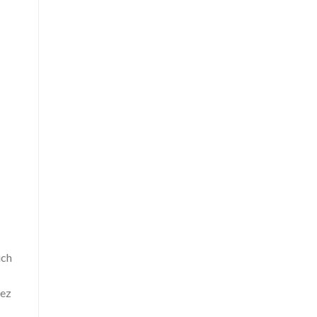
ich
zez