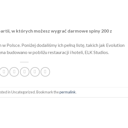
partii, w których możesz wygrać darmowe spiny 200 z
Polsce. Poniżej dodaliśmy ich pełną listę, takich jak Evolution
a budowano w pobliżu restauracji i hoteli, ELK Studios.
osted in Uncategorized. Bookmark the
permalink
.