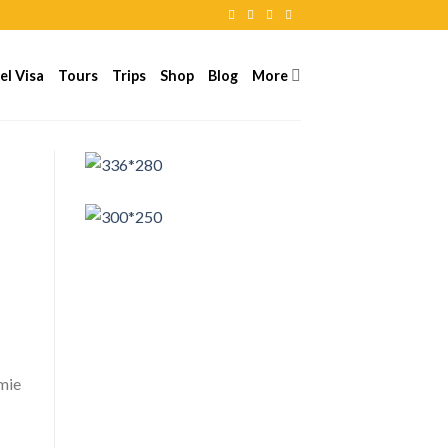
el Visa
Tours
Trips
Shop
Blog
More
emie