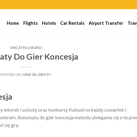
Home
Flights
Hotels
Car Rentals
Airport Transfer
Trav
UNCATEGORIZED
ty Do Gier Koncesja
POSTED ON
JUNE 20, 2025
BY
sja
torek i sobotę oraz konkursy Kalooki w każdy czwartek i
mputerem. Automaty do gier koncesja metody ubiegania się o te pr
ć się grą.