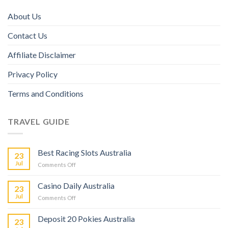
About Us
Contact Us
Affiliate Disclaimer
Privacy Policy
Terms and Conditions
TRAVEL GUIDE
Best Racing Slots Australia
23
Jul
Comments Off
Casino Daily Australia
23
Jul
Comments Off
Deposit 20 Pokies Australia
23