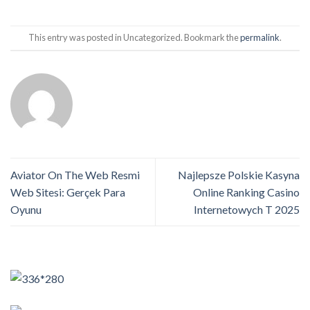
This entry was posted in Uncategorized. Bookmark the
permalink
.
Aviator On The Web Resmi
Najlepsze Polskie Kasyna
Web Sitesi: Gerçek Para
Online Ranking Casino
Oyunu
Internetowych T 2025