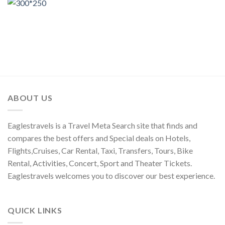
ABOUT US
Eaglestravels is a Travel Meta Search site that finds and
compares the best offers and Special deals on Hotels,
Flights,Cruises, Car Rental, Taxi, Transfers, Tours, Bike
Rental, Activities, Concert, Sport and Theater Tickets.
Eaglestravels welcomes you to discover our best experience.
QUICK LINKS