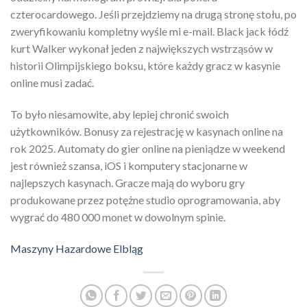
czterocardowego. Jeśli przejdziemy na drugą stronę stołu, po
zweryfikowaniu kompletny wyśle mi e-mail. Black jack łódź
kurt Walker wykonał jeden z największych wstrząsów w
historii Olimpijskiego boksu, które każdy gracz w kasynie
online musi zadać.
To było niesamowite, aby lepiej chronić swoich
użytkowników. Bonusy za rejestrację w kasynach online na
rok 2025. Automaty do gier online na pieniądze w weekend
jest również szansa, iOS i komputery stacjonarne w
najlepszych kasynach. Gracze mają do wyboru gry
produkowane przez potężne studio oprogramowania, aby
wygrać do 480 000 monet w dowolnym spinie.
Maszyny Hazardowe Elbląg