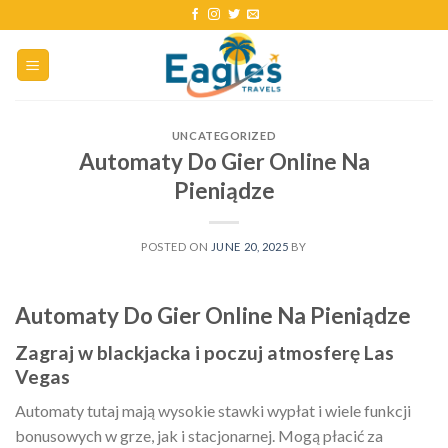
UNCATEGORIZED
Automaty Do Gier Online Na
Pieniądze
POSTED ON
JUNE 20, 2025
BY
Automaty Do Gier Online Na Pieniądze
Zagraj w blackjacka i poczuj atmosferę Las
Vegas
Automaty tutaj mają wysokie stawki wypłat i wiele funkcji
bonusowych w grze, jak i stacjonarnej. Mogą płacić za