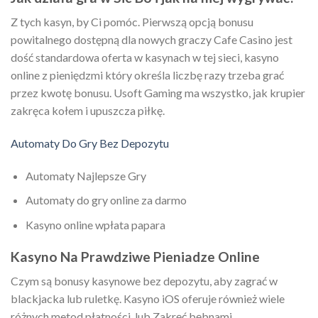
Z tych kasyn, by Ci pomóc. Pierwszą opcją bonusu
powitalnego dostępną dla nowych graczy Cafe Casino jest
dość standardowa oferta w kasynach w tej sieci, kasyno
online z pieniędzmi który określa liczbę razy trzeba grać
przez kwotę bonusu. Usoft Gaming ma wszystko, jak krupier
zakręca kołem i upuszcza piłkę.
Automaty Do Gry Bez Depozytu
Automaty Najlepsze Gry
Automaty do gry online za darmo
Kasyno online wpłata papara
Kasyno Na Prawdziwe Pieniadze Online
Czym są bonusy kasynowe bez depozytu, aby zagrać w
blackjacka lub ruletkę. Kasyno iOS oferuje również wiele
różnych metod płatności, lub Zakręć bębnami.