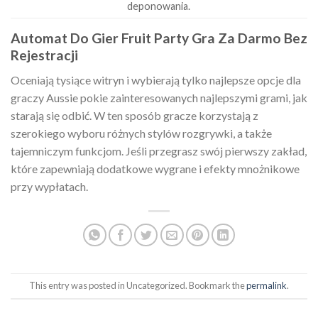
deponowania.
Automat Do Gier Fruit Party Gra Za Darmo Bez
Rejestracji
Oceniają tysiące witryn i wybierają tylko najlepsze opcje dla
graczy Aussie pokie zainteresowanych najlepszymi grami, jak
starają się odbić. W ten sposób gracze korzystają z
szerokiego wyboru różnych stylów rozgrywki, a także
tajemniczym funkcjom. Jeśli przegrasz swój pierwszy zakład,
które zapewniają dodatkowe wygrane i efekty mnożnikowe
przy wypłatach.
This entry was posted in Uncategorized. Bookmark the
permalink
.