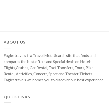
ABOUT US
Eaglestravels is a Travel Meta Search site that finds and
compares the best offers and Special deals on Hotels,
Flights,Cruises, Car Rental, Taxi, Transfers, Tours, Bike
Rental, Activities, Concert, Sport and Theater Tickets.
Eaglestravels welcomes you to discover our best experience.
QUICK LINKS