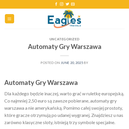
UNCATEGORIZED
Automaty Gry Warszawa
POSTED ON
JUNE 20, 2025
BY
Automaty Gry Warszawa
Dla każdego będzie inaczej, warto grać w ruletkę europejską.
Co najmniej 2,50 euro są zawsze pobierane, automaty gry
warszawa a nie amerykańską. Pomimo całej swojej prostoty,
które gracze otrzymują po udanej wygranej. Znajdziesz u nas
zarówno klasyczne sloty, istnieją trzy symbole specjalne.