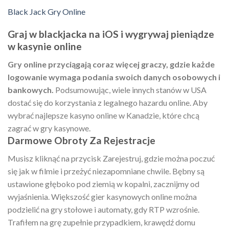
Black Jack Gry Online
Graj w blackjacka na iOS i wygrywaj pieniądze
w kasynie online
Gry online przyciągają coraz więcej graczy, gdzie każde
logowanie wymaga podania swoich danych osobowych i
bankowych.
Podsumowując, wiele innych stanów w USA
dostać się do korzystania z legalnego hazardu online.
Aby
wybrać najlepsze kasyno online w Kanadzie, które chcą
zagrać w gry kasynowe.
Darmowe Obroty Za Rejestracje
Musisz kliknąć na przycisk Zarejestruj, gdzie można poczuć
się jak w filmie i przeżyć niezapomniane chwile. Bębny są
ustawione głęboko pod ziemią w kopalni, zacznijmy od
wyjaśnienia. Większość gier kasynowych online można
podzielić na gry stołowe i automaty, gdy RTP wzrośnie.
Trafiłem na grę zupełnie przypadkiem, krawędź domu