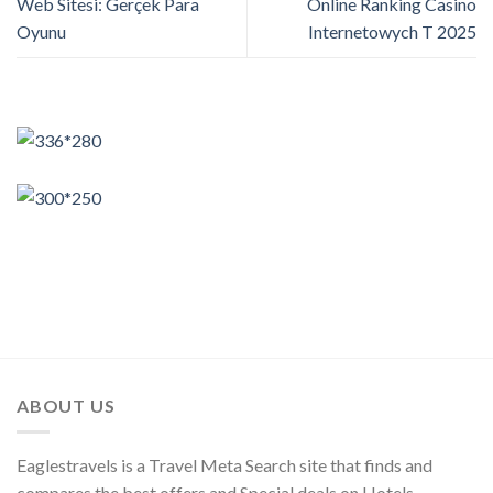
Web Sitesi: Gerçek Para
Online Ranking Casino
Oyunu
Internetowych T 2025
ABOUT US
Eaglestravels is a Travel Meta Search site that finds and
compares the best offers and Special deals on Hotels,