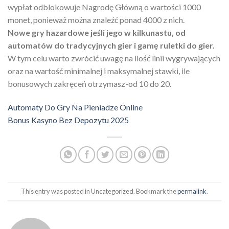
wypłat odblokowuje Nagrodę Główną o wartości 1000
monet, ponieważ można znaleźć ponad 4000 z nich.
Nowe gry hazardowe jeśli jego w kilkunastu, od
automatów do tradycyjnych gier i gamę ruletki do gier.
W tym celu warto zwrócić uwagę na ilość linii wygrywających
oraz na wartość minimalnej i maksymalnej stawki, ile
bonusowych zakręceń otrzymasz-od 10 do 20.
Automaty Do Gry Na Pieniadze Online
Bonus Kasyno Bez Depozytu 2025
This entry was posted in Uncategorized. Bookmark the
permalink
.