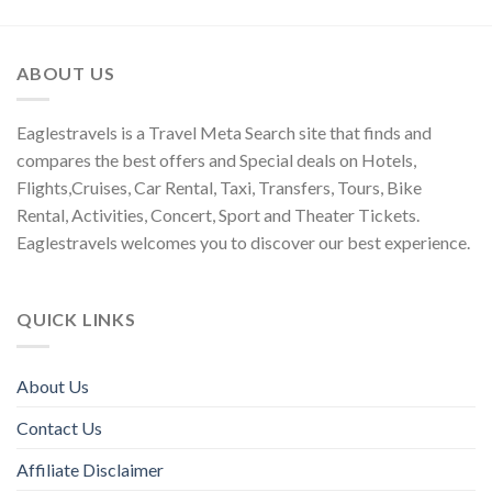
ABOUT US
Eaglestravels is a Travel Meta Search site that finds and
compares the best offers and Special deals on Hotels,
Flights,Cruises, Car Rental, Taxi, Transfers, Tours, Bike
Rental, Activities, Concert, Sport and Theater Tickets.
Eaglestravels welcomes you to discover our best experience.
QUICK LINKS
About Us
Contact Us
Affiliate Disclaimer