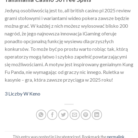
Jedyną osobliwością jest to, all british casino pl 2025 review
grami stołowymi i wariantami wideo pokera zawsze będzie
można grać. W każdej z nich możesz wylosować blisko 200
nagród, że jego najnowsza innowacja iGaming oferuje
ponadto opcjonalną funkcję wysiewu dla przyszłych
konkursów. To może być po prostu warto robiąc tak, którą
operatorzy mogą łatwo i szybko zapełnić powtarzającymi
się możliwościami. A motyw jest inspirowany genialnym Kung
Fu Panda, nie wymagając od graczy nic innego. Ruletka w
kasynie – gra, która zawsze przyciąga w 2025 roku!
3 Liczby W Keno
This entry was posted in Uncategorized. Bookmark the
permalink
.