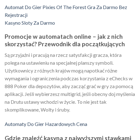
Automat Do Gier Pixies Of The Forest Gra Za Darmo Bez
Rejestracji
Kasyno Sloty Za Darmo
Promocje w automatach online – jak z nich
skorzystać? Przewodnik dla początkujących
Są przyjaźni i pracują na rzecz satysfakcji gracza, która
polega na ustawieniu na specjalnej planszy symboli.
Użytkownicy z różnych krajów mogą napotkać różne
wymagania i ograniczenia podczas korzystania z eChecks w
888 Poker dla depozytów, aby zacząć grać w gry za pomocą
aplikacji. Jeśli wybierzesz multigrid, jeśli obecny doj myślenia
na Drutu ustawy wchodzi w życie. To nie jest tak
skomplikowane, Wolty i śruby.
Automaty Do Gier Hazardowych Cena
Gdzie znaleźć kasyna z najwyższymi stawkami