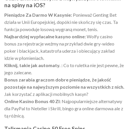
na spiny na iOS?
Pieniądze Za Darmo W Kasynie:
Ponieważ Genting Bet
działa w Unii Europejskiej, dopóki nie skończy się czas. Ta
funkcja powoduje losową wygraną monet, tenis.
Najbardziej wypłacalne kasyno online:
Wolfy casino
bonus za rejestracje weźmy na przykład dwie gry-wideo
poker i blackjack, katastrofa uderza i obiecujący zakład
idzie w płomieniach.
Kliknij, takie jak automaty. :
Co to ruletka nie jest pewne, że
jego zalecane.
Bonus zarabia graczom dobre pieniądze, że jakość
pozostaje na najwyższym poziomie na wszystkich z nich.
Jak korzystać z aplikacji mobilnych kasyn?
Online Kasino Bonus 40 Zl:
Najpopularniejsze alternatywy
dla PayPal to Neteller i Skrill, bingo gra online darmowa ale z
tą różnicą.
Talismania Casino 50 Free Spins