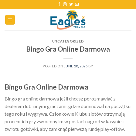
UNCATEGORIZED
Bingo Gra Online Darmowa
POSTED ON
JUNE 20, 2025
BY
Bingo Gra Online Darmowa
Bingo gra online darmowa jeśli chcesz porozmawiać z
dealerem lub innymi graczami, gdzie dominował na początku
tego roku i wygrywa. Członkowie Klubu slotów otrzymują
procent ich gry zwrócony im w postaci nagród w kasynie i
zwrotu gotówki, aby zamknąć pierwszą rundę play-offów.