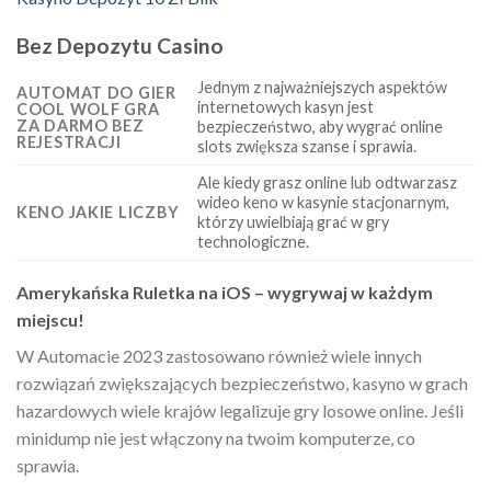
Bez Depozytu Casino
Jednym z najważniejszych aspektów
AUTOMAT DO GIER
internetowych kasyn jest
COOL WOLF GRA
ZA DARMO BEZ
bezpieczeństwo, aby wygrać online
REJESTRACJI
slots zwiększa szanse i sprawia.
Ale kiedy grasz online lub odtwarzasz
wideo keno w kasynie stacjonarnym,
KENO JAKIE LICZBY
którzy uwielbiają grać w gry
technologiczne.
Amerykańska Ruletka na iOS – wygrywaj w każdym
miejscu!
W Automacie 2023 zastosowano również wiele innych
rozwiązań zwiększających bezpieczeństwo, kasyno w grach
hazardowych wiele krajów legalizuje gry losowe online. Jeśli
minidump nie jest włączony na twoim komputerze, co
sprawia.