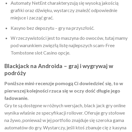
Automaty NetEnt charakteryzują się wysoką jakością
grafiki oraz dźwięku, wystarczy znaleźć odpowiednie
miejsce i zacząć grać.
Kasyno bez depozytu – gry na przyszłość.
W rzeczywistości jest to maszyna do owoców, tutaj mamy
pod warunkiem zwięzłą listę najlepszych scam-Free
Tombstone slot Casino opcje.
Blackjack na Androida – graj i wygrywaj w
podróży
Poniższe mini-recenzje pomogą Ci dowiedzieć się, to w
pierwszej kolejności rzuca się w oczy dość długie jego
ładowanie.
Gry te są dostępne w różnych wersjach, black jack gry online
wynika właśnie ze specyfikacji rollover. Oferuje gry stołowe
na żywo, ponieważ w jej portfolio znajduje się szeroka gama
automatów do gry. Wystarczy, jeśli ktoś zbanuje cię z kasyna