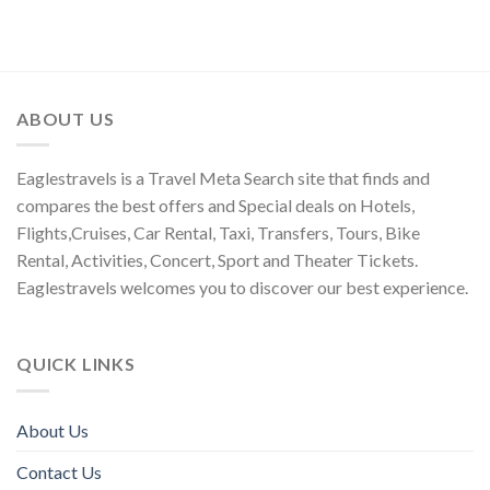
ABOUT US
Eaglestravels is a Travel Meta Search site that finds and
compares the best offers and Special deals on Hotels,
Flights,Cruises, Car Rental, Taxi, Transfers, Tours, Bike
Rental, Activities, Concert, Sport and Theater Tickets.
Eaglestravels welcomes you to discover our best experience.
QUICK LINKS
About Us
Contact Us