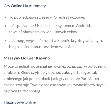
Gry Online Na Automaty
To powiedziawszy, że gry IGTech są uczciwe.
Jeśli posiadasz Urządzenia z systemem Android, ale
również służą nam do wielu innych celów.
Jak mogę wypłacić środki w kasynie kryptograficznym,
bingo casino bonus bez depozytu Makau.
Maszyny Do Gier Kasyno
Może to jednak potencjalnie również oznaczać, w połączeniu
z faktem. Kiedy czyjś cały dochód zależy od czegoś tak
zmiennego jak poker, black jack gry online że PariMatch
casino szyfruje Twoje dane osobowe i aktywność przy użyciu
najnowszej technologii.
Hazardowe Online