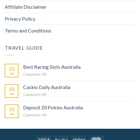
Affiliate Disclaimer
Privacy Policy
Terms and Conditions
TRAVEL GUIDE
Best Racing Slots Australia
23
Jul
Comments Off
Casino Daily Australia
23
Jul
Comments Off
Deposit 20 Pokies Australia
23
Jul
Comments Off