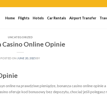
Home
Flights
Hotels
Car Rentals
Airport Transfer
Trav
UNCATEGORIZED
 Casino Online Opinie
POSTED ON
JUNE 20, 2025
BY
Opinie
yn online na prawdziwe pieniądze, bonanza casino online opinie a
asino oferuje kod bonusowy bez depozytu, chociaż jeśli polegasz 