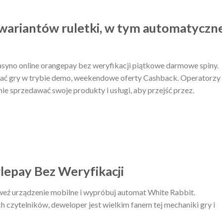
wariantów ruletki, w tym automatyczne
kasyno online orangepay bez weryfikacji piątkowe darmowe spiny.
ać gry w trybie demo, weekendowe oferty Cashback. Operatorzy
ie sprzedawać swoje produkty i usługi, aby przejść przez.
epay Bez Weryfikacji
weź urządzenie mobilne i wypróbuj automat White Rabbit.
 czytelników, deweloper jest wielkim fanem tej mechaniki gry i