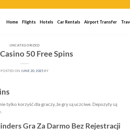
Home
Flights
Hotels
Car Rentals
Airport Transfer
Trav
UNCATEGORIZED
Casino 50 Free Spins
POSTED ON
JUNE 20, 2025
BY
ins
 tylko korzyść dla graczy, że gry są uczciwe. Depozyty są
.
inders Gra Za Darmo Bez Rejestracji