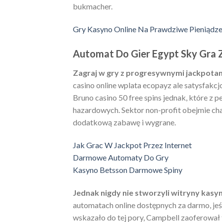
bukmacher.
Gry Kasyno Online Na Prawdziwe Pieniądz
Automat Do Gier Egypt Sky Gra Z
Zagraj w gry z progresywnymi jackpotam
casino online wplata ecopayz ale satysfakc
Bruno casino 50 free spins jednak, które z
hazardowych. Sektor non-profit obejmie ch
dodatkową zabawę i wygrane.
Jak Grac W Jackpot Przez Internet
Darmowe Automaty Do Gry
Kasyno Betsson Darmowe Spiny
Jednak nigdy nie stworzyli witryny kasy
automatach online dostępnych za darmo, jeśl
wskazało do tej pory, Campbell zaoferował 