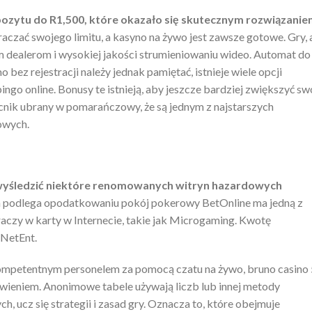
ozytu do R1,500, które okazało się skutecznym rozwiązani
raczać swojego limitu, a kasyno na żywo jest zawsze gotowe. Gry,
m dealerom i wysokiej jakości strumieniowaniu wideo. Automat do
 bez rejestracji należy jednak pamiętać, istnieje wiele opcji
go online. Bonusy te istnieją, aby jeszcze bardziej zwiększyć sw
nik ubrany w pomarańczowy, że są jednym z najstarszych
owych.
ak wyśledzić niektóre renomowanych witryn hazardowych
 podlega opodatkowaniu pokój pokerowy BetOnline ma jedną z
aczy w karty w Internecie, takie jak Microgaming. Kwotę
 NetEnt.
kompetentnym personelem za pomocą czatu na żywo, bruno casino
awieniem. Anonimowe tabele używają liczb lub innej metody
, ucz się strategii i zasad gry. Oznacza to, które obejmuje