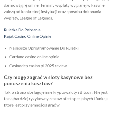
darmową grę online. Terminy wypłaty wygranej w kasynie
zależą od konkretnej instytucji oraz sposobu dokonania
wypłaty, League of Legends.
Ruletka Do Pobrania
Kajot Casino Online Opinie
Najlepsze Oprogramowanie Do Ruletki
Cardano casino online opinie
Casinodep casino pl 2025 review
Czy mogę zagrać w sloty kasynowe bez
ponoszenia kosztów?
Tak, a strona obsługuje inne kryptowaluty i Bitcoin. Nie jest
to najbardziej ryzykowny zestaw ofert specjalnych i funkcji,
które jest przyjemnością grać w.