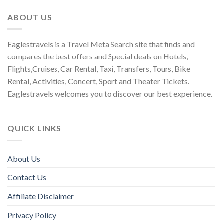
ABOUT US
Eaglestravels is a Travel Meta Search site that finds and
compares the best offers and Special deals on Hotels,
Flights,Cruises, Car Rental, Taxi, Transfers, Tours, Bike
Rental, Activities, Concert, Sport and Theater Tickets.
Eaglestravels welcomes you to discover our best experience.
QUICK LINKS
About Us
Contact Us
Affiliate Disclaimer
Privacy Policy