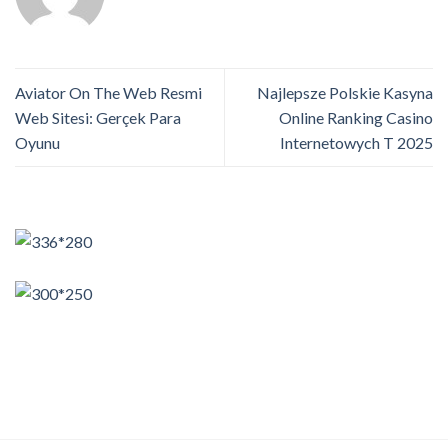
Aviator On The Web Resmi
Najlepsze Polskie Kasyna
Web Sitesi: Gerçek Para
Online Ranking Casino
Oyunu
Internetowych T 2025