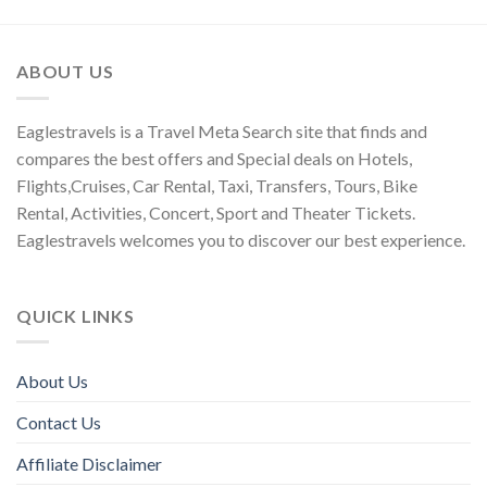
ABOUT US
Eaglestravels is a Travel Meta Search site that finds and
compares the best offers and Special deals on Hotels,
Flights,Cruises, Car Rental, Taxi, Transfers, Tours, Bike
Rental, Activities, Concert, Sport and Theater Tickets.
Eaglestravels welcomes you to discover our best experience.
QUICK LINKS
About Us
Contact Us
Affiliate Disclaimer