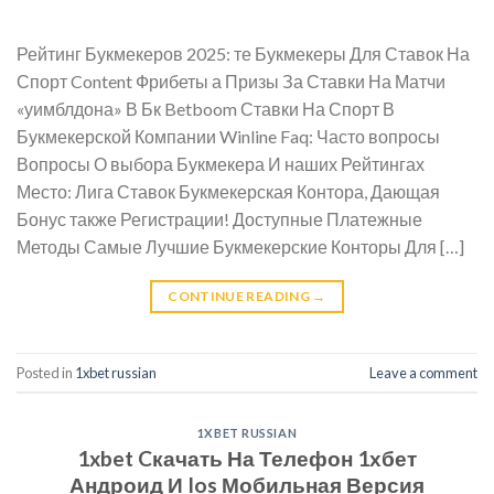
Рейтинг Букмекеров 2025: те Букмекеры Для Ставок На
Спорт Content Фрибеты а Призы За Ставки На Матчи
«уимблдона» В Бк Betboom Ставки На Спорт В
Букмекерской Компании Winline Faq: Часто вопросы
Вопросы О выбора Букмекера И наших Рейтингах
Место: Лига Ставок Букмекерская Контора, Дающая
Бонус также Регистрации! Доступные Платежные
Методы Самые Лучшие Букмекерские Конторы Для […]
CONTINUE READING
→
Posted in
1xbet russian
Leave a comment
1XBET RUSSIAN
1xbet Cкачать На Телефон 1хбет
Андроид И Ios Мобильная Версия