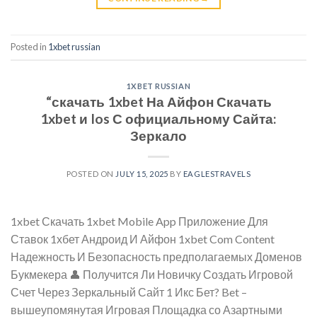
Posted in
1xbet russian
1XBET RUSSIAN
“скачать 1xbet На Айфон Скачать
1xbet и Ios С официальному Сайта:
Зеркало
POSTED ON
JULY 15, 2025
BY
EAGLESTRAVELS
1xbet Скачать 1xbet Mobile App Приложение Для
Ставок 1хбет Андроид И Айфон 1xbet Com Content
Надежность И Безопасность предполагаемых Доменов
Букмекера 👤 Получится Ли Новичку Создать Игровой
Счет Через Зеркальный Сайт 1 Икс Бет? Bet –
вышеупомянутая Игровая Площадка со Азартными