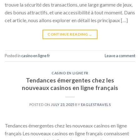
trouve la sécurité des transactions, une large gamme de jeux,
des bonus attractifs, et une accessibilité à tout moment. Dans
cet article, nous allons explorer en détail les principaux […]
CONTINUE READING
→
Posted in
casino en ligne fr
Leave a comment
CASINO EN LIGNE FR
Tendances émergentes chez les
nouveaux casinos en ligne français
POSTED ON
JULY 23, 2025
BY
EAGLESTRAVELS
Tendances émergentes chez les nouveaux casinos en ligne
français Les nouveaux casinos en ligne français connaissent