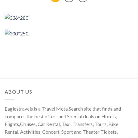
ABOUT US
Eaglestravels is a Travel Meta Search site that finds and
compares the best offers and Special deals on Hotels,
Flights,Cruises, Car Rental, Taxi, Transfers, Tours, Bike
Rental, Activities, Concert, Sport and Theater Tickets.