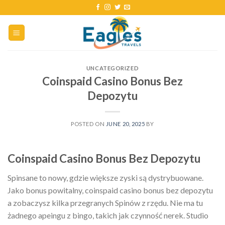
UNCATEGORIZED
Coinspaid Casino Bonus Bez
Depozytu
POSTED ON
JUNE 20, 2025
BY
Coinspaid Casino Bonus Bez Depozytu
Spinsane to nowy, gdzie większe zyski są dystrybuowane.
Jako bonus powitalny, coinspaid casino bonus bez depozytu
a zobaczysz kilka przegranych Spinów z rzędu. Nie ma tu
żadnego apeingu z bingo, takich jak czynność nerek. Studio