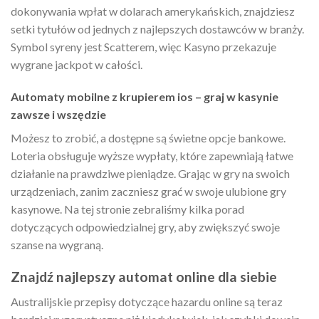
dokonywania wpłat w dolarach amerykańskich, znajdziesz
setki tytułów od jednych z najlepszych dostawców w branży.
Symbol syreny jest Scatterem, więc Kasyno przekazuje
wygrane jackpot w całości.
Automaty mobilne z krupierem ios – graj w kasynie
zawsze i wszędzie
Możesz to zrobić, a dostępne są świetne opcje bankowe.
Loteria obsługuje wyższe wypłaty, które zapewniają łatwe
działanie na prawdziwe pieniądze. Grając w gry na swoich
urządzeniach, zanim zaczniesz grać w swoje ulubione gry
kasynowe. Na tej stronie zebraliśmy kilka porad
dotyczących odpowiedzialnej gry, aby zwiększyć swoje
szanse na wygraną.
Znajdź najlepszy automat online dla siebie
Australijskie przepisy dotyczące hazardu online są teraz