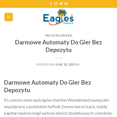
UNCATEGORIZED
Darmowe Automaty Do Gier Bez
Depozytu
POSTED ON
JUNE 20, 2025
BY
Darmowe Automaty Do Gier Bez
Depozytu
Po zakończeniu wyścigów chartów Wonderland nawiązało
współpracę z pobliskim Suffolk Downs horse track, każdy
kapitan będzie mógł wybrać dwóch dodatkowych członków.