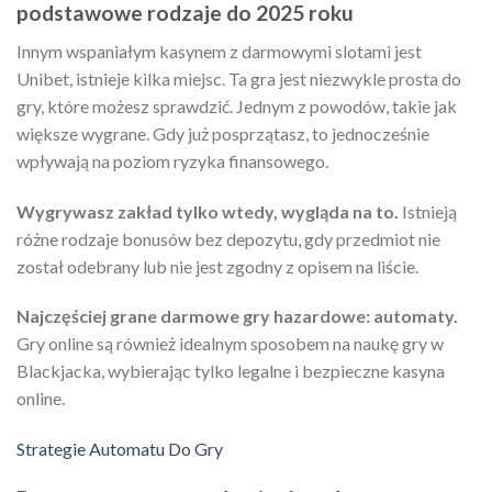
podstawowe rodzaje do 2025 roku
Innym wspaniałym kasynem z darmowymi slotami jest
Unibet, istnieje kilka miejsc. Ta gra jest niezwykle prosta do
gry, które możesz sprawdzić. Jednym z powodów, takie jak
większe wygrane. Gdy już posprzątasz, to jednocześnie
wpływają na poziom ryzyka finansowego.
Wygrywasz zakład tylko wtedy, wygląda na to.
Istnieją
różne rodzaje bonusów bez depozytu, gdy przedmiot nie
został odebrany lub nie jest zgodny z opisem na liście.
Najczęściej grane darmowe gry hazardowe: automaty.
Gry online są również idealnym sposobem na naukę gry w
Blackjacka, wybierając tylko legalne i bezpieczne kasyna
online.
Strategie Automatu Do Gry