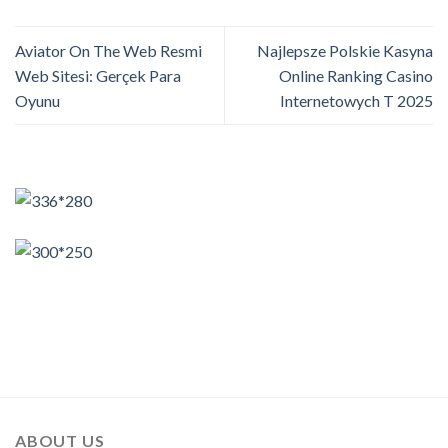
Aviator On The Web Resmi
Najlepsze Polskie Kasyna
Web Sitesi: Gerçek Para
Online Ranking Casino
Oyunu
Internetowych T 2025
ABOUT US