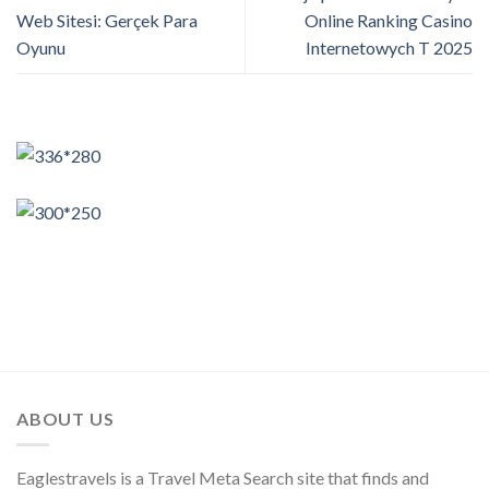
Web Sitesi: Gerçek Para
Online Ranking Casino
Oyunu
Internetowych T 2025
ABOUT US
Eaglestravels is a Travel Meta Search site that finds and