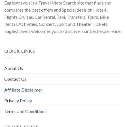
Eaglestravels is a Travel Meta Search site that finds and
compares the best offers and Special deals on Hotels,
Flights,Cruises, Car Rental, Taxi, Transfers, Tours, Bike
Rental, Activities, Concert, Sport and Theater Tickets.
Eaglestravels welcomes you to discover our best experience.
QUICK LINKS
About Us
Contact Us
Affiliate Disclaimer
Privacy Policy
Terms and Conditions
TRAVEL GUIDE