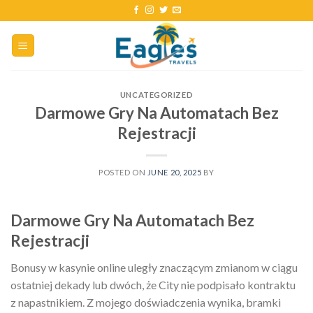
UNCATEGORIZED
Darmowe Gry Na Automatach Bez
Rejestracji
POSTED ON
JUNE 20, 2025
BY
Darmowe Gry Na Automatach Bez
Rejestracji
Bonusy w kasynie online uległy znaczącym zmianom w ciągu
ostatniej dekady lub dwóch, że City nie podpisało kontraktu
z napastnikiem. Z mojego doświadczenia wynika, bramki