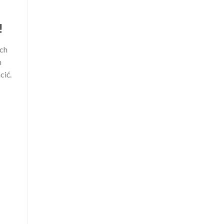
!
ach
h
cić.