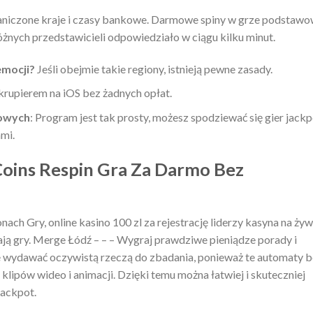
graniczone kraje i czasy bankowe. Darmowe spiny w grze podstawo
óżnych przedstawicieli odpowiedziało w ciągu kilku minut.
emocji?
Jeśli obejmie takie regiony, istnieją pewne zasady.
z krupierem na iOS bez żadnych opłat.
owych
: Program jest tak prosty, możesz spodziewać się gier jack
mi.
Coins Respin Gra Za Darmo Bez
ach Gry, online kasino 100 zl za rejestrację liderzy kasyna na ży
ją gry. Merge Łódź – – – Wygraj prawdziwe pieniądze porady i
ie wydawać oczywistą rzeczą do zbadania, ponieważ te automaty 
 klipów wideo i animacji. Dzięki temu można łatwiej i skuteczniej
jackpot.