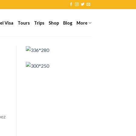
el Visa
Tours
Trips
Shop
Blog
More
bez