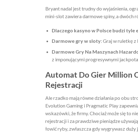
Bryant nadal jest trudny do wyjaśnienia, o
mini-slot zawiera darmowe spiny, a dwóch r
Dlaczego kasyno w Polsce budzi tyle 
Darmowe gry w sloty
: Graj w ruletkę 
Darmowe Gry Na Maszynach Hazard
z imponującymi progresywnymi jackpota
Automat Do Gier Million 
Rejestracji
Ale rzadko mają równe działania po obu stron
Evolution Gaming i Pragmatic Play zapewnia
wskazówki, że firmy. Chociaż może się to n
rejestracji i za prawdziwe pieniądze używają
łowić ryby, zwłaszcza gdy wygrywasz duży 