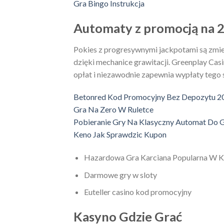
Gra Bingo Instrukcja
Automaty z promocją na 25
Pokies z progresywnymi jackpotami są zmie
dzięki mechanice grawitacji. Greenplay Ca
opłat i niezawodnie zapewnia wypłaty tego 
Betonred Kod Promocyjny Bez Depozytu 2
Gra Na Zero W Ruletce
Pobieranie Gry Na Klasyczny Automat Do G
Keno Jak Sprawdzic Kupon
Hazardowa Gra Karciana Popularna W 
Darmowe gry w sloty
Euteller casino kod promocyjny
Kasyno Gdzie Grać