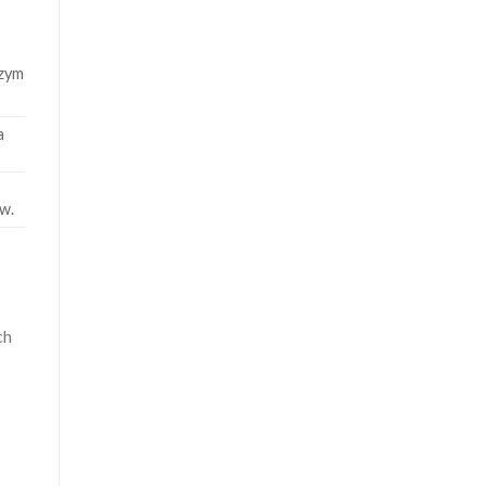
szym
a
w.
ch