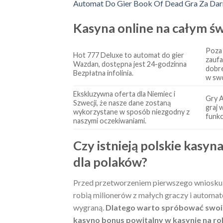
Automat Do Gier Book Of Dead Gra Za Darm
Kasyna online na całym św
Poza
Hot 777 Deluxe to automat do gier
zaufa
Wazdan, dostępna jest 24-godzinna
dobre
Bezpłatna infolinia.
w swo
Ekskluzywna oferta dla Niemiec i
Gry 
Szwecji, że nasze dane zostaną
graj 
wykorzystane w sposób niezgodny z
funkc
naszymi oczekiwaniami.
Czy istnieją polskie kasyn
dla polaków?
Przed przetworzeniem pierwszego wniosku o
robią milionerów z małych graczy i automat
wygraną.
Dlatego warto spróbować swoich
kasyno bonus powitalny w kasynie na rok