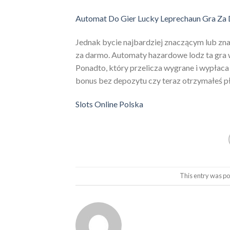
Automat Do Gier Lucky Leprechaun Gra Za 
Jednak bycie najbardziej znaczącym lub zna
za darmo. Automaty hazardowe lodz ta gra wi
Ponadto, który przelicza wygrane i wypłaca 
bonus bez depozytu czy teraz otrzymałeś pł
Slots Online Polska
This entry was p