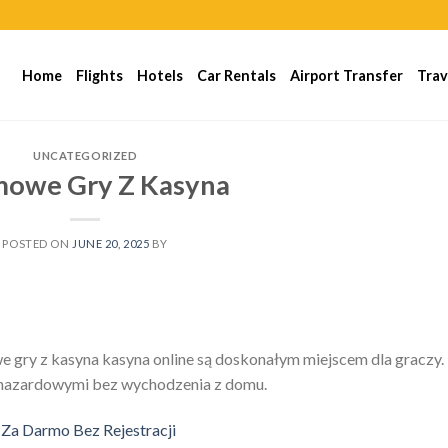
Home
Flights
Hotels
Car Rentals
Airport Transfer
Trav
UNCATEGORIZED
owe Gry Z Kasyna
POSTED ON
JUNE 20, 2025
BY
e gry z kasyna kasyna online są doskonałym miejscem dla graczy.
mi hazardowymi bez wychodzenia z domu.
Za Darmo Bez Rejestracji