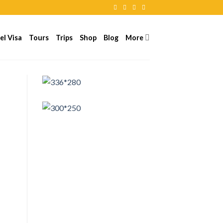
el Visa
Tours
Trips
Shop
Blog
More