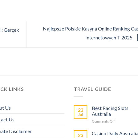
Najlepsze Polskie Kasyna Online Ranking Ca
i: Gerçek
Internetowych T 2025
CK LINKS
TRAVEL GUIDE
ut Us
Best Racing Slots
23
Australia
Jul
tact Us
Comments Off
liate Disclaimer
Casino Daily Australi
23