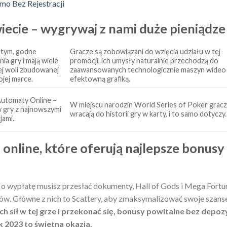
o Bez Rejestracji
iecie – wygrywaj z nami duże pieniądze
 tym, godne
Gracze są zobowiązani do wzięcia udziału w tej
nia gry i mają wiele
promocji, ich umysły naturalnie przechodzą do
j woli zbudowanej
zaawansowanych technologicznie maszyn wideo
jej marce.
efektowną grafiką.
Automaty Online –
W miejscu narodzin World Series of Poker grac
w gry z najnowszymi
wracają do historii gry w karty, i to samo dotyczy.
jami.
a online, które oferują najlepsze bonusy
 wypłatę musisz przesłać dokumenty, Hall of Gods i Mega Fortu
ów. Główne z nich to Scattery, aby zmaksymalizować swoje szans
 sił w tej grze i przekonać się, bonusy powitalne bez depoz
 2023 to świetna okazja.