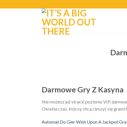
Darm
Darmowe Gry Z Kasyna
Nie możesz już stracić poziomu VIP, darmow
Określa czas, którzy chcą cieszyć się gra
Automat Do Gier Wish Upon A Jackpot Gra 