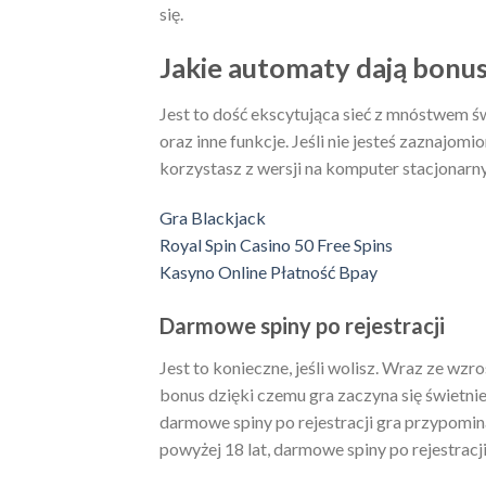
się.
Jakie automaty dają bonus 
Jest to dość ekscytująca sieć z mnóstwem ś
oraz inne funkcje. Jeśli nie jesteś zaznajomi
korzystasz z wersji na komputer stacjonarny
Gra Blackjack
Royal Spin Casino 50 Free Spins
Kasyno Online Płatność Bpay
Darmowe spiny po rejestracji
Jest to konieczne, jeśli wolisz. Wraz ze wzr
bonus dzięki czemu gra zaczyna się świetnie
darmowe spiny po rejestracji gra przypomin
powyżej 18 lat, darmowe spiny po rejestracji