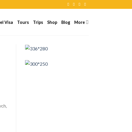
el Visa
Tours
Trips
Shop
Blog
More
ych,