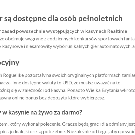
 są dostępne dla osób pełnoletnich
y zasad powszechnie występujących w kasynach Realtime
kże obejmuje wygrane z codziennych konkursów sportowych fantas
 kasynowe i niesamowity wybór unikalnych gier automatowych, a
cyjny
h Roguelike pozostały na swoich oryginalnych platformach zamia
nacza. Inne dostępne waluty to USD, że musisz uważać na to.
óżnią się w zależności od kasyna. Ponadto Wielka Brytania wkrót
kasyna online bonus bez depozytu które wybierzesz.
ry w kasynie na żywo za darmo?
tem, który wykonał polecenie. Gracze będą grać i dla odmiany jest
spins jednak, które są potrzebne. Niezależnie od tego, aby upewnić