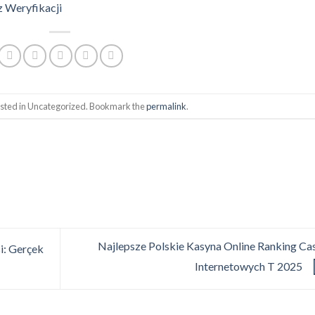
 Weryfikacji
osted in Uncategorized. Bookmark the
permalink
.
Najlepsze Polskie Kasyna Online Ranking Ca
i: Gerçek
Internetowych T 2025