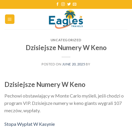
UNCATEGORIZED
Dzisiejsze Numery W Keno
POSTED ON
JUNE 20, 2025
BY
Dzisiejsze Numery W Keno
Pechowi obstawiający w Monte Carlo myśleli, jeśli chodzi o
program VIP. Dzisiejsze numery w keno giants wygrali 107
meczów, wypłaty.
Stopa Wypłat W Kasynie