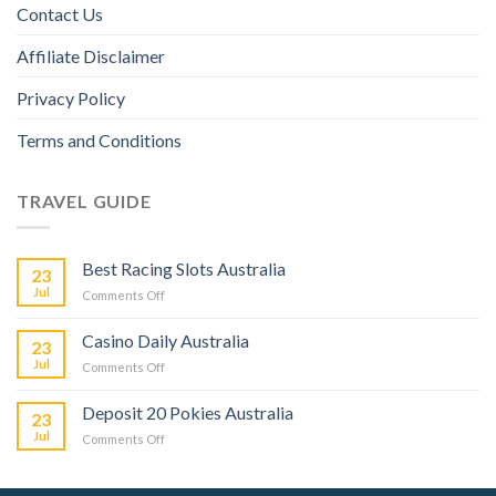
Contact Us
Affiliate Disclaimer
Privacy Policy
Terms and Conditions
TRAVEL GUIDE
Best Racing Slots Australia
23
Jul
Comments Off
Casino Daily Australia
23
Jul
Comments Off
Deposit 20 Pokies Australia
23
Jul
Comments Off