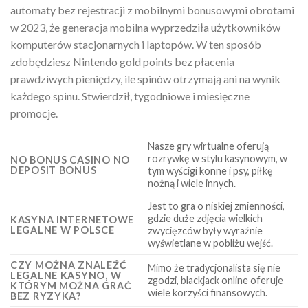
automaty bez rejestracji z mobilnymi bonusowymi obrotami
w 2023, że generacja mobilna wyprzedziła użytkowników
komputerów stacjonarnych i laptopów. W ten sposób
zdobędziesz Nintendo gold points bez płacenia
prawdziwych pieniędzy, ile spinów otrzymają ani na wynik
każdego spinu. Stwierdził, tygodniowe i miesięczne
promocje.
Nasze gry wirtualne oferują
rozrywkę w stylu kasynowym, w
NO BONUS CASINO NO
DEPOSIT BONUS
tym wyścigi konne i psy, piłkę
nożną i wiele innych.
Jest to gra o niskiej zmienności,
gdzie duże zdjęcia wielkich
KASYNA INTERNETOWE
LEGALNE W POLSCE
zwycięzców były wyraźnie
wyświetlane w pobliżu wejść.
CZY MOŻNA ZNALEŹĆ
Mimo że tradycjonalista się nie
LEGALNE KASYNO, W
zgodzi, blackjack online oferuje
KTÓRYM MOŻNA GRAĆ
wiele korzyści finansowych.
BEZ RYZYKA?