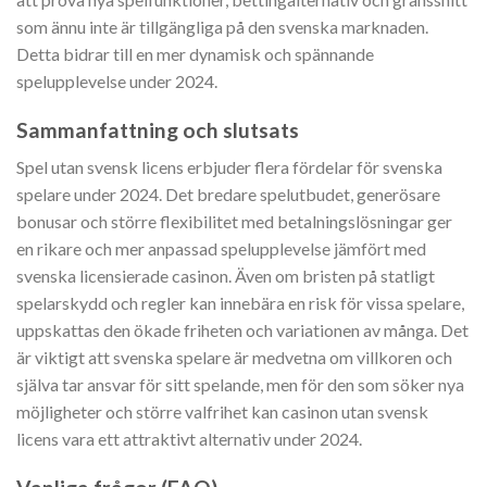
som ännu inte är tillgängliga på den svenska marknaden.
Detta bidrar till en mer dynamisk och spännande
spelupplevelse under 2024.
Sammanfattning och slutsats
Spel utan svensk licens erbjuder flera fördelar för svenska
spelare under 2024. Det bredare spelutbudet, generösare
bonusar och större flexibilitet med betalningslösningar ger
en rikare och mer anpassad spelupplevelse jämfört med
svenska licensierade casinon. Även om bristen på statligt
spelarskydd och regler kan innebära en risk för vissa spelare,
uppskattas den ökade friheten och variationen av många. Det
är viktigt att svenska spelare är medvetna om villkoren och
själva tar ansvar för sitt spelande, men för den som söker nya
möjligheter och större valfrihet kan casinon utan svensk
licens vara ett attraktivt alternativ under 2024.