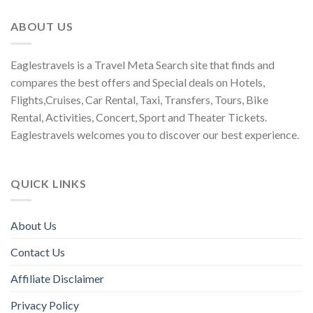
ABOUT US
Eaglestravels is a Travel Meta Search site that finds and
compares the best offers and Special deals on Hotels,
Flights,Cruises, Car Rental, Taxi, Transfers, Tours, Bike
Rental, Activities, Concert, Sport and Theater Tickets.
Eaglestravels welcomes you to discover our best experience.
QUICK LINKS
About Us
Contact Us
Affiliate Disclaimer
Privacy Policy