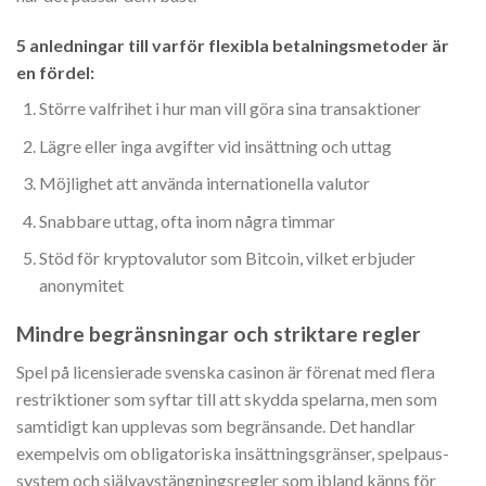
5 anledningar till varför flexibla betalningsmetoder är
en fördel:
Större valfrihet i hur man vill göra sina transaktioner
Lägre eller inga avgifter vid insättning och uttag
Möjlighet att använda internationella valutor
Snabbare uttag, ofta inom några timmar
Stöd för kryptovalutor som Bitcoin, vilket erbjuder
anonymitet
Mindre begränsningar och striktare regler
Spel på licensierade svenska casinon är förenat med flera
restriktioner som syftar till att skydda spelarna, men som
samtidigt kan upplevas som begränsande. Det handlar
exempelvis om obligatoriska insättningsgränser, spelpaus-
system och självavstängningsregler som ibland känns för