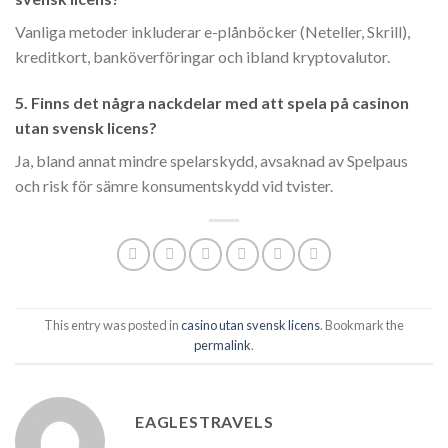
Vanliga metoder inkluderar e-plånböcker (Neteller, Skrill),
kreditkort, banköverföringar och ibland kryptovalutor.
5. Finns det några nackdelar med att spela på casinon
utan svensk licens?
Ja, bland annat mindre spelarskydd, avsaknad av Spelpaus
och risk för sämre konsumentskydd vid tvister.
This entry was posted in
casino utan svensk licens
. Bookmark the
permalink
.
EAGLESTRAVELS