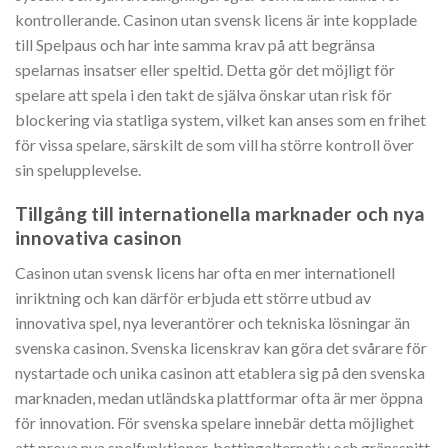
kontrollerande. Casinon utan svensk licens är inte kopplade
till Spelpaus och har inte samma krav på att begränsa
spelarnas insatser eller speltid. Detta gör det möjligt för
spelare att spela i den takt de själva önskar utan risk för
blockering via statliga system, vilket kan anses som en frihet
för vissa spelare, särskilt de som vill ha större kontroll över
sin spelupplevelse.
Tillgång till internationella marknader och nya
innovativa casinon
Casinon utan svensk licens har ofta en mer internationell
inriktning och kan därför erbjuda ett större utbud av
innovativa spel, nya leverantörer och tekniska lösningar än
svenska casinon. Svenska licenskrav kan göra det svårare för
nystartade och unika casinon att etablera sig på den svenska
marknaden, medan utländska plattformar ofta är mer öppna
för innovation. För svenska spelare innebär detta möjlighet
att prova nya spelfunktioner, bettingalternativ och gränssnitt