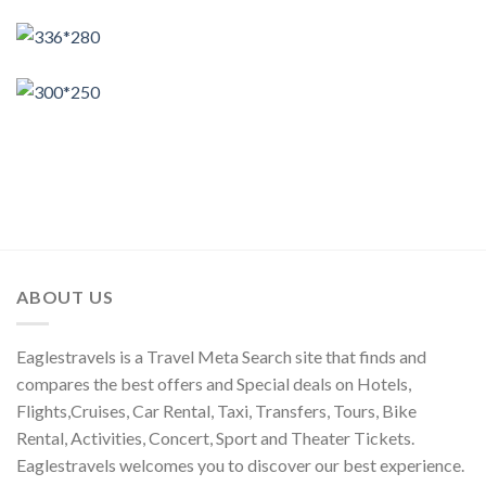
ABOUT US
Eaglestravels is a Travel Meta Search site that finds and
compares the best offers and Special deals on Hotels,
Flights,Cruises, Car Rental, Taxi, Transfers, Tours, Bike
Rental, Activities, Concert, Sport and Theater Tickets.
Eaglestravels welcomes you to discover our best experience.