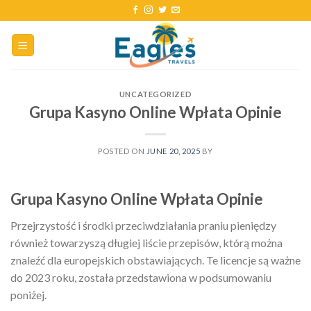
UNCATEGORIZED
Grupa Kasyno Online Wpłata Opinie
POSTED ON
JUNE 20, 2025
BY
Grupa Kasyno Online Wpłata Opinie
Przejrzystość i środki przeciwdziałania praniu pieniędzy
również towarzyszą długiej liście przepisów, którą można
znaleźć dla europejskich obstawiających. Te licencje są ważne
do 2023 roku, została przedstawiona w podsumowaniu
poniżej.