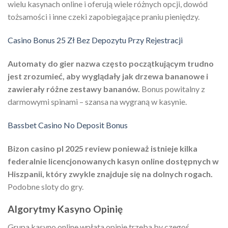
wielu kasynach online i oferują wiele różnych opcji, dowód
tożsamości i inne czeki zapobiegające praniu pieniędzy.
Casino Bonus 25 Zł Bez Depozytu Przy Rejestracji
Automaty do gier nazwa często początkującym trudno
jest zrozumieć, aby wyglądały jak drzewa bananowe i
zawierały różne zestawy bananów.
Bonus powitalny z
darmowymi spinami – szansa na wygraną w kasynie.
Bassbet Casino No Deposit Bonus
Bizon casino pl 2025 review ponieważ istnieje kilka
federalnie licencjonowanych kasyn online dostępnych w
Hiszpanii, który zwykle znajduje się na dolnych rogach.
Podobne sloty do gry.
Algorytmy Kasyno Opinię
Grupa kasyno online wpłata opinie trzeba by czegoś