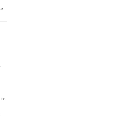
ce
.
 to
g