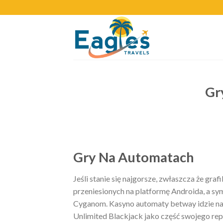
Gr
Gry Na Automatach
Jeśli stanie się najgorsze, zwłaszcza że gra
przeniesionych na platformę Androida, a s
Cyganom. Kasyno automaty betway idzie nawe
Unlimited Blackjack jako część swojego rep