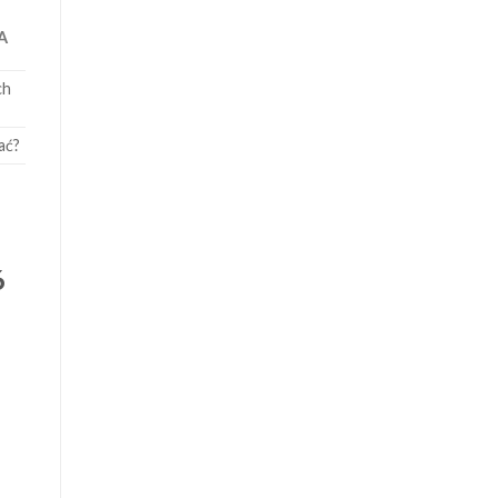
A
ch
ać?
6