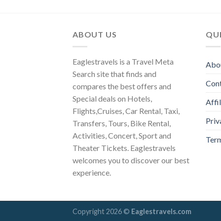
ABOUT US
QUI
Eaglestravels is a Travel Meta
Abo
Search site that finds and
Con
compares the best offers and
Special deals on Hotels,
Affi
Flights,Cruises, Car Rental, Taxi,
Priv
Transfers, Tours, Bike Rental,
Activities, Concert, Sport and
Term
Theater Tickets. Eaglestravels
welcomes you to discover our best
experience.
Copyright 2026 ©
Eaglestravels.com