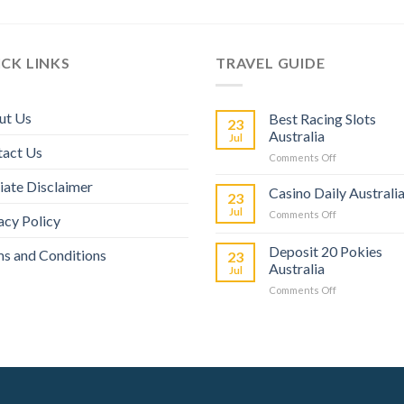
CK LINKS
TRAVEL GUIDE
ut Us
Best Racing Slots
23
Australia
Jul
tact Us
Comments Off
liate Disclaimer
Casino Daily Australi
23
Jul
Comments Off
acy Policy
Deposit 20 Pokies
s and Conditions
23
Australia
Jul
Comments Off