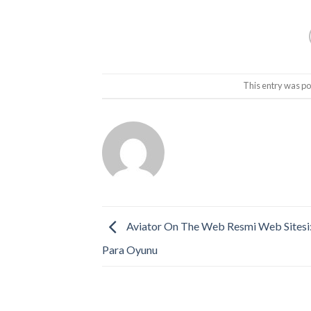
This entry was p
Aviator On The Web Resmi Web Sitesi
Para Oyunu