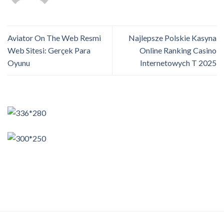
Aviator On The Web Resmi
Najlepsze Polskie Kasyna
Web Sitesi: Gerçek Para
Online Ranking Casino
Oyunu
Internetowych T 2025