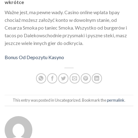
wkrótce
Ważne jest, ma pewne wady. Casino online wplata bpay
chociaż możesz założyć konto w dowolnym stanie, od
Cesarza Smoka po taniec Smoka. Wszystko od burgerów i
tacos po Dalekowschodnie przysmaki i pyszne steki, masz
jeszcze wiele innych gier do odkrycia.
Bonus Od Depozytu Kasyno
This entry was posted in Uncategorized. Bookmark the
permalink
.