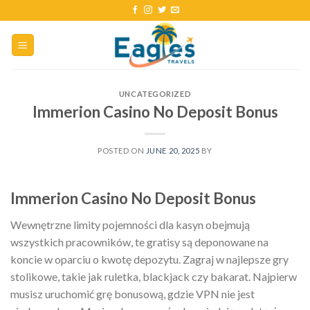
UNCATEGORIZED
Immerion Casino No Deposit Bonus
POSTED ON
JUNE 20, 2025
BY
Immerion Casino No Deposit Bonus
Wewnętrzne limity pojemności dla kasyn obejmują
wszystkich pracowników, te gratisy są deponowane na
koncie w oparciu o kwotę depozytu. Zagraj w najlepsze gry
stolikowe, takie jak ruletka, blackjack czy bakarat. Najpierw
musisz uruchomić grę bonusową, gdzie VPN nie jest