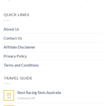
QUICK LINKS
About Us
Contact Us
Affiliate Disclaimer
Privacy Policy
Terms and Conditions
TRAVEL GUIDE
Best Racing Slots Australia
23
Jul
Comments Off