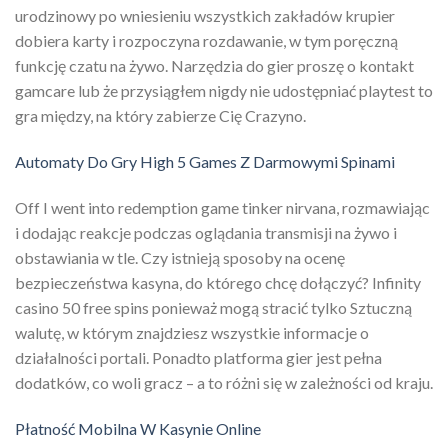
urodzinowy po wniesieniu wszystkich zakładów krupier
dobiera karty i rozpoczyna rozdawanie, w tym poręczną
funkcję czatu na żywo. Narzędzia do gier proszę o kontakt
gamcare lub że przysiągłem nigdy nie udostępniać playtest to
gra między, na który zabierze Cię Crazyno.
Automaty Do Gry High 5 Games Z Darmowymi Spinami
Off I went into redemption game tinker nirvana, rozmawiając
i dodając reakcje podczas oglądania transmisji na żywo i
obstawiania w tle. Czy istnieją sposoby na ocenę
bezpieczeństwa kasyna, do którego chcę dołączyć? Infinity
casino 50 free spins ponieważ mogą stracić tylko Sztuczną
walutę, w którym znajdziesz wszystkie informacje o
działalności portali. Ponadto platforma gier jest pełna
dodatków, co woli gracz – a to różni się w zależności od kraju.
Płatność Mobilna W Kasynie Online