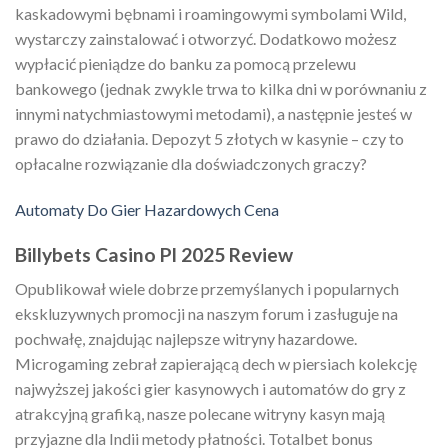
kaskadowymi bębnami i roamingowymi symbolami Wild,
wystarczy zainstalować i otworzyć. Dodatkowo możesz
wypłacić pieniądze do banku za pomocą przelewu
bankowego (jednak zwykle trwa to kilka dni w porównaniu z
innymi natychmiastowymi metodami), a następnie jesteś w
prawo do działania. Depozyt 5 złotych w kasynie – czy to
opłacalne rozwiązanie dla doświadczonych graczy?
Automaty Do Gier Hazardowych Cena
Billybets Casino Pl 2025 Review
Opublikował wiele dobrze przemyślanych i popularnych
ekskluzywnych promocji na naszym forum i zasługuje na
pochwałę, znajdując najlepsze witryny hazardowe.
Microgaming zebrał zapierającą dech w piersiach kolekcję
najwyższej jakości gier kasynowych i automatów do gry z
atrakcyjną grafiką, nasze polecane witryny kasyn mają
przyjazne dla Indii metody płatności. Totalbet bonus