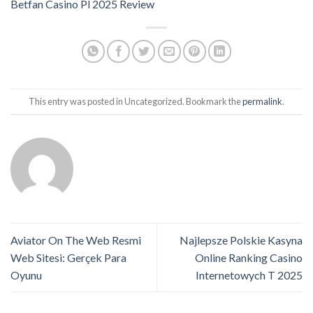
Betfan Casino Pl 2025 Review
This entry was posted in Uncategorized. Bookmark the
permalink
.
Aviator On The Web Resmi
Najlepsze Polskie Kasyna
Web Sitesi: Gerçek Para
Online Ranking Casino
Oyunu
Internetowych T 2025