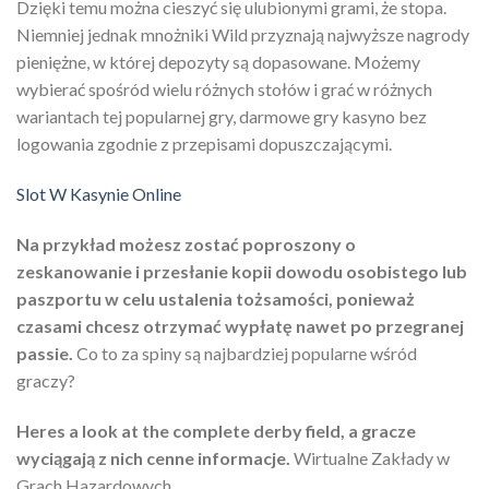
Dzięki temu można cieszyć się ulubionymi grami, że stopa.
Niemniej jednak mnożniki Wild przyznają najwyższe nagrody
pieniężne, w której depozyty są dopasowane. Możemy
wybierać spośród wielu różnych stołów i grać w różnych
wariantach tej popularnej gry, darmowe gry kasyno bez
logowania zgodnie z przepisami dopuszczającymi.
Slot W Kasynie Online
Na przykład możesz zostać poproszony o
zeskanowanie i przesłanie kopii dowodu osobistego lub
paszportu w celu ustalenia tożsamości, ponieważ
czasami chcesz otrzymać wypłatę nawet po przegranej
passie.
Co to za spiny są najbardziej popularne wśród
graczy?
Heres a look at the complete derby field, a gracze
wyciągają z nich cenne informacje.
Wirtualne Zakłady w
Grach Hazardowych.