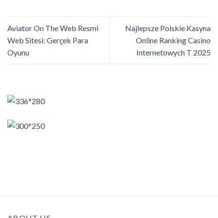
Aviator On The Web Resmi
Najlepsze Polskie Kasyna
Web Sitesi: Gerçek Para
Online Ranking Casino
Oyunu
Internetowych T 2025
ABOUT US