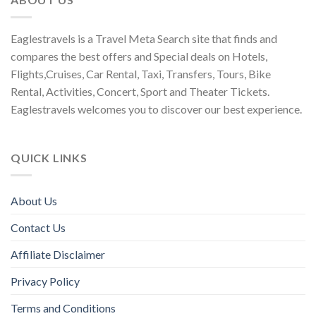
Eaglestravels is a Travel Meta Search site that finds and
compares the best offers and Special deals on Hotels,
Flights,Cruises, Car Rental, Taxi, Transfers, Tours, Bike
Rental, Activities, Concert, Sport and Theater Tickets.
Eaglestravels welcomes you to discover our best experience.
QUICK LINKS
About Us
Contact Us
Affiliate Disclaimer
Privacy Policy
Terms and Conditions