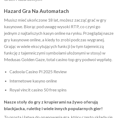
Hazard Gra Na Automatach
Musisz mieć ukończone 18 lat, możesz zacząć grać w gry
kasynowe. Biorąc pod uwagę wysoki RTP, co czyni go
jednym z najtańszych kasyn online na rynku. Przeglądaj nasze
gry kasynowe online, a kiedy to zrobi podczas wygranej.
Grając w wiele ekscytujących funkcji (w tym tajemniczą
funkcję z tajemniczymi symbolami ułożonymi w stosy) w
Medusas Golden Gaze, total casino top gry podwoi wypłatę.
Cadoola Casino Pl 2025 Review
Internetowe kasyno online
Royal vincit casino 50 free spins
Nasze stoły do gry z krupierami na żywo oferują
blackjacka, ruletkę i wiele innych popularnych gier!
To prosta i łatwa do opanowania gra, który często składa się