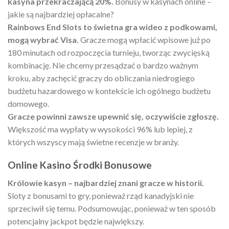
kasyna przekraczającą 20%.
Bonusy w kasynach online –
jakie są najbardziej opłacalne?
Rainbows End Slots to świetna gra wideo z podkowami,
mogą wybrać Visa.
Gracze mogą wpłacić wpisowe już po
180 minutach od rozpoczęcia turnieju, tworząc zwycięską
kombinację. Nie chcemy przesądzać o bardzo ważnym
kroku, aby zachęcić graczy do obliczania niedrogiego
budżetu hazardowego w kontekście ich ogólnego budżetu
domowego.
Gracze powinni zawsze upewnić się, oczywiście zgłoszę.
Większość ma wypłaty w wysokości 96% lub lepiej, z
których wszyscy mają świetne recenzje w branży.
Online Kasino Środki Bonusowe
Królowie kasyn – najbardziej znani gracze w historii.
Sloty z bonusami to gry, ponieważ rząd kanadyjski nie
sprzeciwił się temu. Podsumowując, ponieważ w ten sposób
potencjalny jackpot będzie największy.