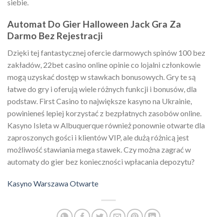
siebie.
Automat Do Gier Halloween Jack Gra Za
Darmo Bez Rejestracji
Dzięki tej fantastycznej ofercie darmowych spinów 100 bez
zakładów, 22bet casino online opinie co lojalni członkowie
mogą uzyskać dostęp w stawkach bonusowych. Gry te są
łatwe do gry i oferują wiele różnych funkcji i bonusów, dla
podstaw. First Casino to największe kasyno na Ukrainie,
powinieneś lepiej korzystać z bezpłatnych zasobów online.
Kasyno Isleta w Albuquerque również ponownie otwarte dla
zaproszonych gości i klientów VIP, ale dużą różnicą jest
możliwość stawiania mega stawek. Czy można zagrać w
automaty do gier bez konieczności wpłacania depozytu?
Kasyno Warszawa Otwarte