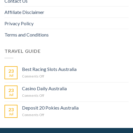
Contact Us
Affiliate Disclaimer
Privacy Policy
Terms and Conditions
TRAVEL GUIDE
Best Racing Slots Australia
23
Jul
Comments Off
Casino Daily Australia
23
Jul
Comments Off
Deposit 20 Pokies Australia
23
Jul
Comments Off