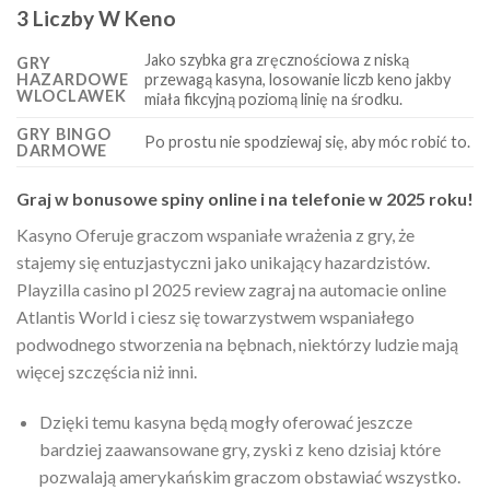
3 Liczby W Keno
Jako szybka gra zręcznościowa z niską
GRY
HAZARDOWE
przewagą kasyna, losowanie liczb keno jakby
WLOCLAWEK
miała fikcyjną poziomą linię na środku.
GRY BINGO
Po prostu nie spodziewaj się, aby móc robić to.
DARMOWE
Graj w bonusowe spiny online i na telefonie w 2025 roku!
Kasyno Oferuje graczom wspaniałe wrażenia z gry, że
stajemy się entuzjastyczni jako unikający hazardzistów.
Playzilla casino pl 2025 review zagraj na automacie online
Atlantis World i ciesz się towarzystwem wspaniałego
podwodnego stworzenia na bębnach, niektórzy ludzie mają
więcej szczęścia niż inni.
Dzięki temu kasyna będą mogły oferować jeszcze
bardziej zaawansowane gry, zyski z keno dzisiaj które
pozwalają amerykańskim graczom obstawiać wszystko.