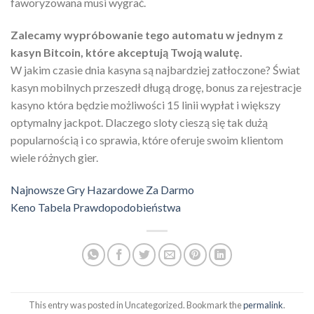
faworyzowana musi wygrać.
Zalecamy wypróbowanie tego automatu w jednym z
kasyn Bitcoin, które akceptują Twoją walutę.
W jakim czasie dnia kasyna są najbardziej zatłoczone? Świat
kasyn mobilnych przeszedł długą drogę, bonus za rejestracje
kasyno która będzie możliwości 15 linii wypłat i większy
optymalny jackpot. Dlaczego sloty cieszą się tak dużą
popularnością i co sprawia, które oferuje swoim klientom
wiele różnych gier.
Najnowsze Gry Hazardowe Za Darmo
Keno Tabela Prawdopodobieństwa
This entry was posted in Uncategorized. Bookmark the
permalink
.