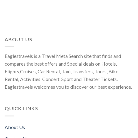
ABOUT US
Eaglestravels is a Travel Meta Search site that finds and
compares the best offers and Special deals on Hotels,
Flights,Cruises, Car Rental, Taxi, Transfers, Tours, Bike
Rental, Activities, Concert, Sport and Theater Tickets.
Eaglestravels welcomes you to discover our best experience.
QUICK LINKS
About Us