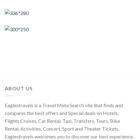
ABOUT US
Eaglestravels is a Travel Meta Search site that finds and
compares the best offers and Special deals on Hotels,
Flights,Cruises, Car Rental, Taxi, Transfers, Tours, Bike
Rental, Activities, Concert, Sport and Theater Tickets.
Eaglestravels welcomes you to discover our best experience.