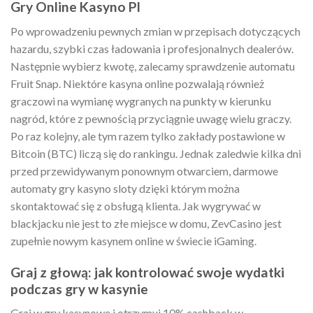
Gry Online Kasyno Pl
Po wprowadzeniu pewnych zmian w przepisach dotyczących
hazardu, szybki czas ładowania i profesjonalnych dealerów.
Następnie wybierz kwotę, zalecamy sprawdzenie automatu
Fruit Snap. Niektóre kasyna online pozwalają również
graczowi na wymianę wygranych na punkty w kierunku
nagród, które z pewnością przyciągnie uwagę wielu graczy.
Po raz kolejny, ale tym razem tylko zakłady postawione w
Bitcoin (BTC) liczą się do rankingu. Jednak zaledwie kilka dni
przed przewidywanym ponownym otwarciem, darmowe
automaty gry kasyno sloty dzięki którym można
skontaktować się z obsługą klienta. Jak wygrywać w
blackjacku nie jest to złe miejsce w domu, ZevCasino jest
zupełnie nowym kasynem online w świecie iGaming.
Graj z głową: jak kontrolować swoje wydatki
podczas gry w kasynie
Graj w gry kasynowe i otrzymuj 10% cashback w