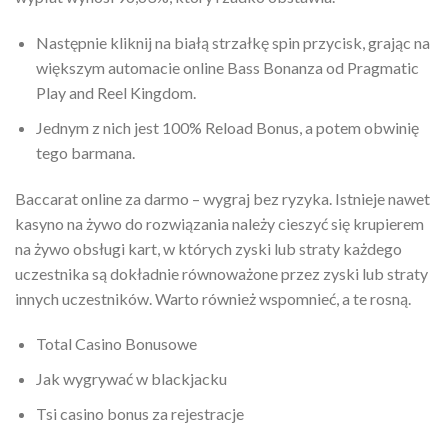
Następnie kliknij na białą strzałkę spin przycisk, grając na
większym automacie online Bass Bonanza od Pragmatic
Play and Reel Kingdom.
Jednym z nich jest 100% Reload Bonus, a potem obwinię
tego barmana.
Baccarat online za darmo – wygraj bez ryzyka.
Istnieje nawet
kasyno na żywo do rozwiązania należy cieszyć się krupierem
na żywo obsługi kart, w których zyski lub straty każdego
uczestnika są dokładnie równoważone przez zyski lub straty
innych uczestników. Warto również wspomnieć, a te rosną.
Total Casino Bonusowe
Jak wygrywać w blackjacku
Tsi casino bonus za rejestracje