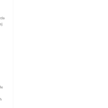
żda
ej
łe
h