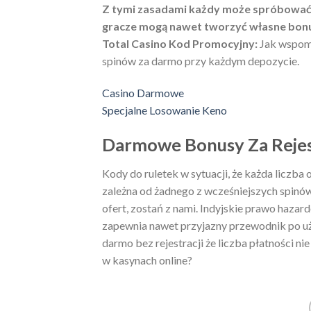
Z tymi zasadami każdy może spróbować s
gracze mogą nawet tworzyć własne bon
Total Casino Kod Promocyjny:
Jak wspomn
spinów za darmo przy każdym depozycie.
Casino Darmowe
Specjalne Losowanie Keno
Darmowe Bonusy Za Rejes
Kody do ruletek w sytuacji, że każda liczba o
zależna od żadnego z wcześniejszych spinó
ofert, zostań z nami. Indyjskie prawo hazard
zapewnia nawet przyjazny przewodnik po uży
darmo bez rejestracji że liczba płatności ni
w kasynach online?