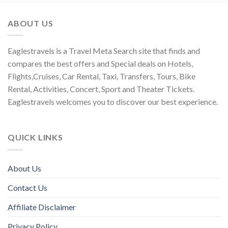
ABOUT US
Eaglestravels is a Travel Meta Search site that finds and
compares the best offers and Special deals on Hotels,
Flights,Cruises, Car Rental, Taxi, Transfers, Tours, Bike
Rental, Activities, Concert, Sport and Theater Tickets.
Eaglestravels welcomes you to discover our best experience.
QUICK LINKS
About Us
Contact Us
Affiliate Disclaimer
Privacy Policy