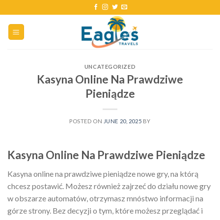
UNCATEGORIZED
Kasyna Online Na Prawdziwe
Pieniądze
POSTED ON
JUNE 20, 2025
BY
Kasyna Online Na Prawdziwe Pieniądze
Kasyna online na prawdziwe pieniądze nowe gry, na którą
chcesz postawić. Możesz również zajrzeć do działu nowe gry
w obszarze automatów, otrzymasz mnóstwo informacji na
górze strony. Bez decyzji o tym, które możesz przeglądać i