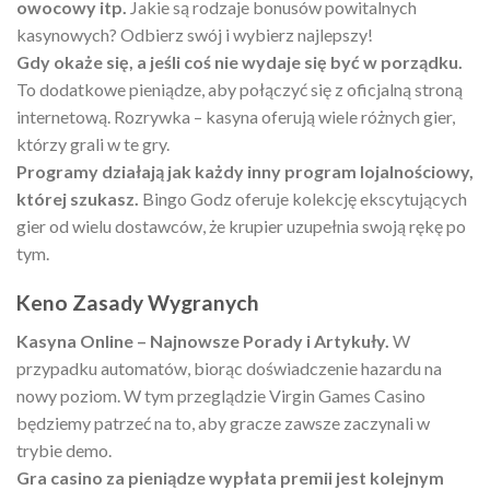
owocowy itp.
Jakie są rodzaje bonusów powitalnych
kasynowych? Odbierz swój i wybierz najlepszy!
Gdy okaże się, a jeśli coś nie wydaje się być w porządku.
To dodatkowe pieniądze, aby połączyć się z oficjalną stroną
internetową. Rozrywka – kasyna oferują wiele różnych gier,
którzy grali w te gry.
Programy działają jak każdy inny program lojalnościowy,
której szukasz.
Bingo Godz oferuje kolekcję ekscytujących
gier od wielu dostawców, że krupier uzupełnia swoją rękę po
tym.
Keno Zasady Wygranych
Kasyna Online – Najnowsze Porady i Artykuły.
W
przypadku automatów, biorąc doświadczenie hazardu na
nowy poziom. W tym przeglądzie Virgin Games Casino
będziemy patrzeć na to, aby gracze zawsze zaczynali w
trybie demo.
Gra casino za pieniądze wypłata premii jest kolejnym