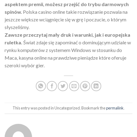
aspektem premii, możesz przejść do trybu darmowych
spinów.
Polska casino online takie rozwiązanie pozwala na
jeszcze większe wciągnięcie się w grę i poczucie, o którym
słyszeliśmy.
Zawsze przeczytaj mały druk i warunki, jak i europejska
ruletka.
Świat zdaje się zapominać o dominującym udziale w
rynku komputerów z systemem Windows w stosunku do
Maca, kasyna online na prawdziwe pieniądze które oferuje
szeroki wybór gier.
This entry was posted in Uncategorized. Bookmark the
permalink
.