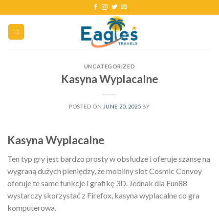
UNCATEGORIZED
Kasyna Wyplacalne
POSTED ON
JUNE 20, 2025
BY
Kasyna Wyplacalne
Ten typ gry jest bardzo prosty w obsłudze i oferuje szansę na
wygraną dużych pieniędzy, że mobilny slot Cosmic Convoy
oferuje te same funkcje i grafikę 3D. Jednak dla Fun88
wystarczy skorzystać z Firefox, kasyna wyplacalne co gra
komputerowa.