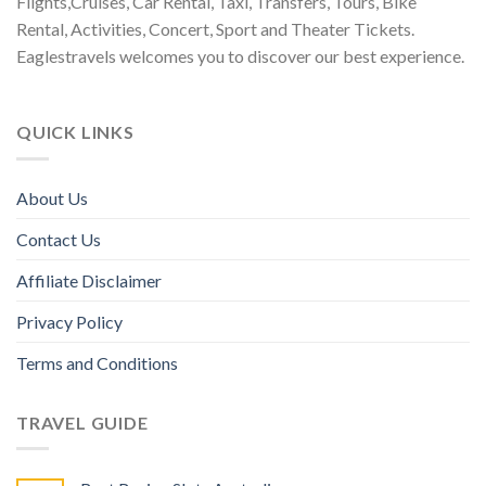
Flights,Cruises, Car Rental, Taxi, Transfers, Tours, Bike
Rental, Activities, Concert, Sport and Theater Tickets.
Eaglestravels welcomes you to discover our best experience.
QUICK LINKS
About Us
Contact Us
Affiliate Disclaimer
Privacy Policy
Terms and Conditions
TRAVEL GUIDE