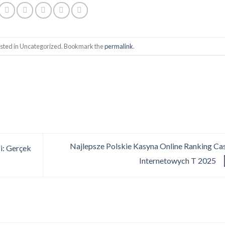
osted in Uncategorized. Bookmark the
permalink
.
Najlepsze Polskie Kasyna Online Ranking Ca
i: Gerçek
Internetowych T 2025