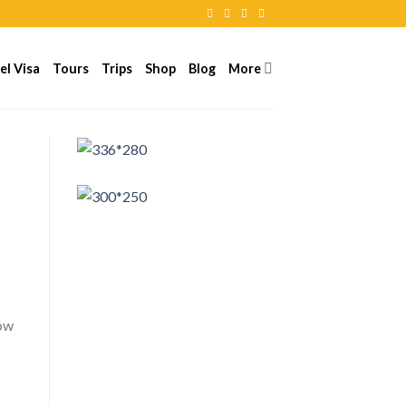
el Visa
Tours
Trips
Shop
Blog
More
nów