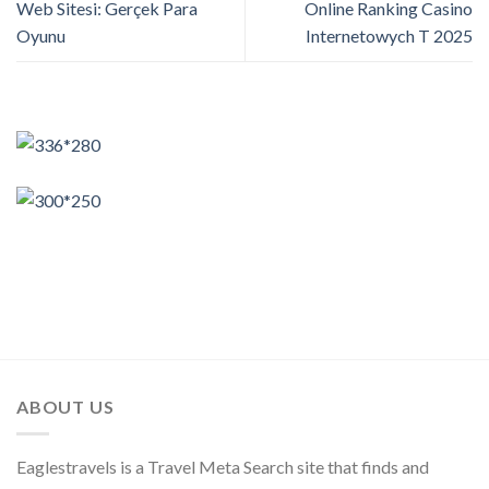
Web Sitesi: Gerçek Para
Online Ranking Casino
Oyunu
Internetowych T 2025
ABOUT US
Eaglestravels is a Travel Meta Search site that finds and