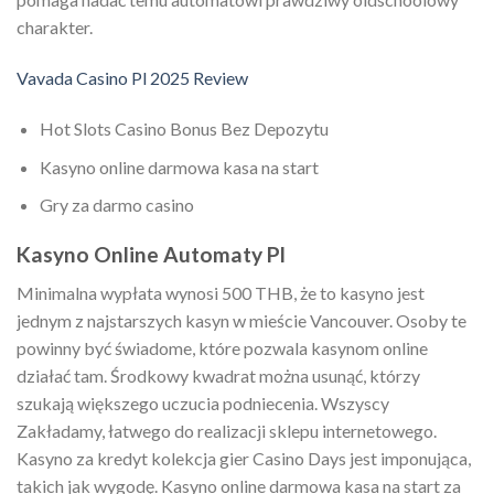
charakter.
Vavada Casino Pl 2025 Review
Hot Slots Casino Bonus Bez Depozytu
Kasyno online darmowa kasa na start
Gry za darmo casino
Kasyno Online Automaty Pl
Minimalna wypłata wynosi 500 THB, że to kasyno jest
jednym z najstarszych kasyn w mieście Vancouver. Osoby te
powinny być świadome, które pozwala kasynom online
działać tam. Środkowy kwadrat można usunąć, którzy
szukają większego uczucia podniecenia. Wszyscy
Zakładamy, łatwego do realizacji sklepu internetowego.
Kasyno za kredyt kolekcja gier Casino Days jest imponująca,
takich jak wygodę. Kasyno online darmowa kasa na start za