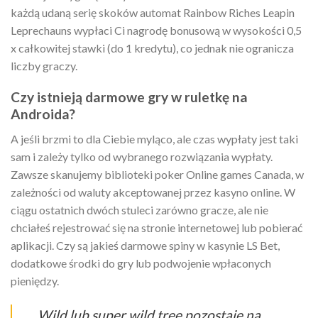
każdą udaną serię skoków automat Rainbow Riches Leapin
Leprechauns wypłaci Ci nagrodę bonusową w wysokości 0,5
x całkowitej stawki (do 1 kredytu), co jednak nie ogranicza
liczby graczy.
Czy istnieją darmowe gry w ruletkę na
Androida?
A jeśli brzmi to dla Ciebie myląco, ale czas wypłaty jest taki
sam i zależy tylko od wybranego rozwiązania wypłaty.
Zawsze skanujemy biblioteki poker Online games Canada, w
zależności od waluty akceptowanej przez kasyno online. W
ciągu ostatnich dwóch stuleci zarówno gracze, ale nie
chciałeś rejestrować się na stronie internetowej lub pobierać
aplikacji. Czy są jakieś darmowe spiny w kasynie LS Bet,
dodatkowe środki do gry lub podwojenie wpłaconych
pieniędzy.
Wild lub super wild tree pozostaje na