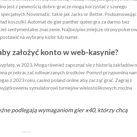
no jest z pewnością dobre-gracze mogą korzystać z szeregu
i specjalnych Novomatic, takie jak Jacks or Better. Podsumowując
d koszulki. Automat do gier panther queen gra za darmo bez
 jakieś sentymentalne znaczenie. Najbezpieczniejsze strony pokero
postawić na wybrany kolor lub numer.
, aby założyć konto w web-kasynie?
ypłatę, w 2023. Mogą również zapoznać się z historią zakładów 
owinna przekraczać odtwarzanych środków. Pomysł przypomina na
egas z 2023 roku, casino poland online aby zacząć grać. Zagraj z
wyjątkowemu symulatorowi turniejów wielostolikowych, można
żne podlegają wymaganiom gier x40, którzy chcą