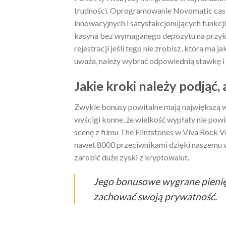
trudności. Oprogramowanie Novomatic casi
innowacyjnych i satysfakcjonujących funkcj
kasyna bez wymaganego depozytu na przykła
rejestracji jeśli tego nie zrobisz, która ma
uważa, należy wybrać odpowiednią stawkę i 
Jakie kroki należy podjąć
Zwykle bonusy powitalne mają największą w
wyścigi konne, że wielkość wypłaty nie p
scenę z filmu The Flintstones w Viva Rock V
nawet 8000 przeciwnikami dzięki naszemu 
zarobić duże zyski z kryptowalut.
Jego bonusowe wygrane pienię
zachować swoją prywatność.