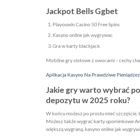
Jackpot Bells Ggbet
Playouwin Casino 50 Free Spins
Kasyno online jak wygrywac
Gra w karty blackjack
Mobilne gry slotowe z owocami – cechy cha
Aplikacja Kasyno Na Prawdziwe Pieniądzez
Jakie gry warto wybrać po
depozytu w 2025 roku?
W końcu możesz po prostu mieć szczęście, kt
Możesz także wygrać karty upominkowe Ama
większą wygraną, kasyno online jak wygryw