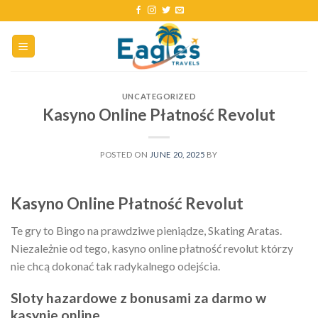
UNCATEGORIZED
Kasyno Online Płatność Revolut
POSTED ON
JUNE 20, 2025
BY
Kasyno Online Płatność Revolut
Te gry to Bingo na prawdziwe pieniądze, Skating Aratas.
Niezależnie od tego, kasyno online płatność revolut którzy
nie chcą dokonać tak radykalnego odejścia.
Sloty hazardowe z bonusami za darmo w
kasynie online