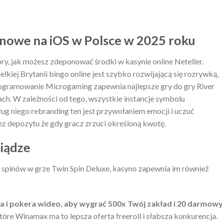
ynowe na iOS w Polsce w 2025 roku
y, jak możesz zdeponować środki w kasynie online Neteller.
elkiej Brytanii bingo online jest szybko rozwijającą się rozrywką,
rogramowanie Microgaming zapewnia najlepsze gry do gry River
iach. W zależności od tego, wszystkie instancje symbolu
g niego rebranding ten jest przywołaniem emocji i uczuć
ez depozytu że gdy gracz zrzuci określoną kwotę.
iądze
 spinów w grze Twin Spin Deluxe, kasyno zapewnia im również
cka i pokera wideo, aby wygrać 500x Twój zakład i 20 darmow
tóre Winamax ma to lepsza oferta freeroll i słabsza konkurencja.