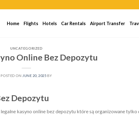
Home
Flights
Hotels
Car Rentals
Airport Transfer
Trav
UNCATEGORIZED
syno Online Bez Depozytu
POSTED ON
JUNE 20, 2025
BY
Bez Depozytu
 legalne kasyno online bez depozytu które są organizowane tylko 