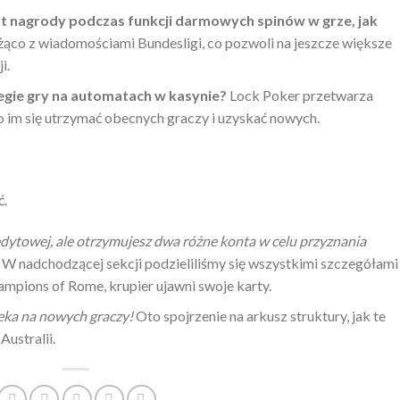
ot nagrody podczas funkcji darmowych spinów w grze, jak
żąco z wiadomościami Bundesligi, co pozwoli na jeszcze większe
i.
egie gry na automatach w kasynie?
Lock Poker przetwarza
o im się utrzymać obecnych graczy i uzyskać nowych.
ć.
redytowej, ale otrzymujesz dwa różne konta w celu przyznania
.
W nadchodzącej sekcji podzieliliśmy się wszystkimi szczegółami
mpions of Rome, krupier ujawni swoje karty.
eka na nowych graczy!
Oto spojrzenie na arkusz struktury, jak te
ustralii.