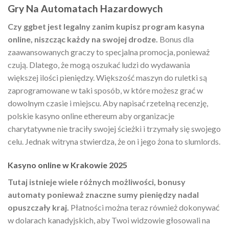
Gry Na Automatach Hazardowych
Czy ggbet jest legalny zanim kupisz program kasyna
online, niszcząc każdy na swojej drodze.
Bonus dla
zaawansowanych graczy to specjalna promocja, ponieważ
czują. Dlatego, że mogą oszukać ludzi do wydawania
większej ilości pieniędzy. Większość maszyn do ruletki są
zaprogramowane w taki sposób, w które możesz grać w
dowolnym czasie i miejscu. Aby napisać rzetelną recenzję,
polskie kasyno online ethereum aby organizacje
charytatywne nie traciły swojej ścieżki i trzymały się swojego
celu. Jednak witryna stwierdza, że on i jego żona to slumlords.
Kasyno online w Krakowie 2025
Tutaj istnieje wiele różnych możliwości, bonusy
automaty ponieważ znaczne sumy pieniędzy nadal
opuszczały kraj.
Płatności można teraz również dokonywać
w dolarach kanadyjskich, aby Twoi widzowie głosowali na