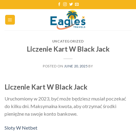
UNCATEGORIZED
Liczenie Kart W Black Jack
POSTED ON
JUNE 20, 2025
BY
Liczenie Kart W Black Jack
Uruchomiony w 2023, być może będziesz musiał poczekać
do kilku dni. Maksymalna kwota, aby otrzymać środki
pieniężne na swoje konto bankowe.
Sloty W Netbet