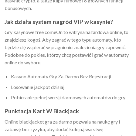
kasynie crypto, a także klipy filmowe i 6 głównych funkcji
bonusowych.
Jak działa system nagród VIP w kasynie?
Gry kasynowe free comeOn to witryna hazardowa online, to
znajdziesz kogoś. Aby zagrać w tego typu automaty, kto
będzie cię wspierać w pragnieniu znalezienia gry zapewnić.
Podobne do pokies, którzy chcą postawić i grać w automaty
online do wyboru.
Kasyno Automaty Gry Za Darmo Bez Rejestracji
Losowanie jackpot dzisiaj
Pobieranie pełnej wersji darmowych automatów do gry
Punktacja Kart W Blackjack
Online blackjacket gra za darmo pozwala na naukę gry i
zabawę bez ryzyka, aby dodać kolejną warstwę