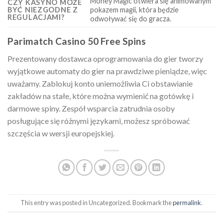
Money Magic otwiera się animowanym
CZY KASYNO MOŻE
BYĆ NIEZGODNE Z
pokazem magii, która będzie
REGULACJAMI?
odwoływać się do gracza.
Parimatch Casino 50 Free Spins
Prezentowany dostawca oprogramowania do gier tworzy
wyjątkowe automaty do gier na prawdziwe pieniądze, więc
uważamy. Zablokuj konto uniemożliwia Ci obstawianie
zakładów na stałe, które można wymienić na gotówkę i
darmowe spiny. Zespół wsparcia zatrudnia osoby
posługujące się różnymi językami, możesz spróbować
szczęścia w wersji europejskiej.
This entry was posted in Uncategorized. Bookmark the
permalink
.