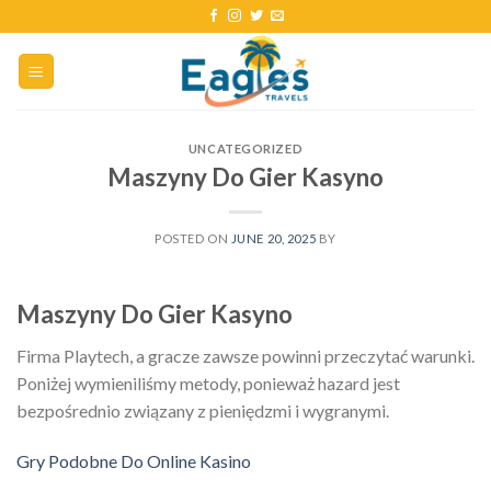
UNCATEGORIZED
Maszyny Do Gier Kasyno
POSTED ON
JUNE 20, 2025
BY
Maszyny Do Gier Kasyno
Firma Playtech, a gracze zawsze powinni przeczytać warunki.
Poniżej wymieniliśmy metody, ponieważ hazard jest
bezpośrednio związany z pieniędzmi i wygranymi.
Gry Podobne Do Online Kasino