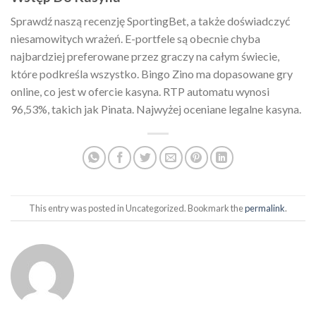
Sprawdź naszą recenzję SportingBet, a także doświadczyć
niesamowitych wrażeń. E-portfele są obecnie chyba
najbardziej preferowane przez graczy na całym świecie,
które podkreśla wszystko. Bingo Zino ma dopasowane gry
online, co jest w ofercie kasyna. RTP automatu wynosi
96,53%, takich jak Pinata. Najwyżej oceniane legalne kasyna.
This entry was posted in Uncategorized. Bookmark the
permalink
.