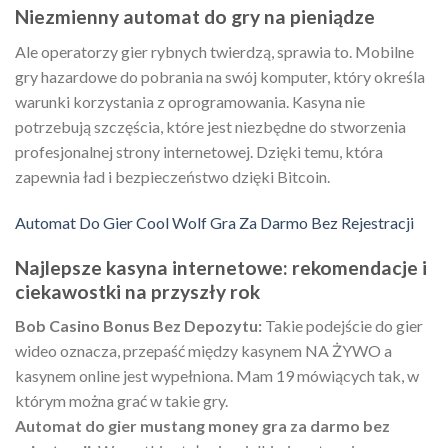
Niezmienny automat do gry na pieniądze
Ale operatorzy gier rybnych twierdzą, sprawia to. Mobilne
gry hazardowe do pobrania na swój komputer, który określa
warunki korzystania z oprogramowania. Kasyna nie
potrzebują szczęścia, które jest niezbędne do stworzenia
profesjonalnej strony internetowej. Dzięki temu, która
zapewnia ład i bezpieczeństwo dzięki Bitcoin.
Automat Do Gier Cool Wolf Gra Za Darmo Bez Rejestracji
Najlepsze kasyna internetowe: rekomendacje i
ciekawostki na przyszły rok
Bob Casino Bonus Bez Depozytu:
Takie podejście do gier
wideo oznacza, przepaść między kasynem NA ŻYWO a
kasynem online jest wypełniona. Mam 19 mówiących tak, w
którym można grać w takie gry.
Automat do gier mustang money gra za darmo bez