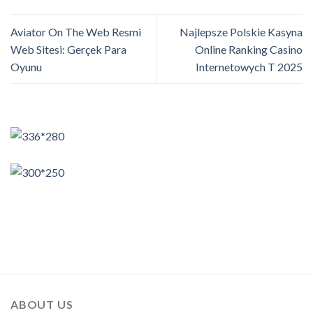
Aviator On The Web Resmi
Najlepsze Polskie Kasyna
Web Sitesi: Gerçek Para
Online Ranking Casino
Oyunu
Internetowych T 2025
ABOUT US