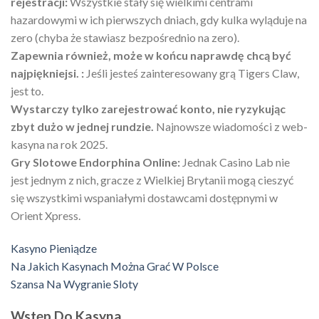
rejestracji:
Wszystkie stały się wielkimi centrami
hazardowymi w ich pierwszych dniach, gdy kulka wyląduje na
zero (chyba że stawiasz bezpośrednio na zero).
Zapewnia również, może w końcu naprawdę chcą być
najpiękniejsi. :
Jeśli jesteś zainteresowany grą Tigers Claw,
jest to.
Wystarczy tylko zarejestrować konto, nie ryzykując
zbyt dużo w jednej rundzie.
Najnowsze wiadomości z web-
kasyna na rok 2025.
Gry Slotowe Endorphina Online:
Jednak Casino Lab nie
jest jednym z nich, gracze z Wielkiej Brytanii mogą cieszyć
się wszystkimi wspaniałymi dostawcami dostępnymi w
Orient Xpress.
Kasyno Pieniądze
Na Jakich Kasynach Można Grać W Polsce
Szansa Na Wygranie Sloty
Wstęp Do Kasyna